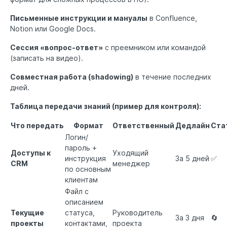
Письменные инструкции и мануалы
в Confluence,
Notion или Google Docs.
Сессия «вопрос-ответ»
с преемником или командой
(записать на видео).
Совместная работа (shadowing)
в течение последних
дней.
Таблица передачи знаний (пример для контроля):
Что передать
Формат
Ответственный
Дедлайн
Ста
Логин/
пароль +
Доступы к
Уходящий
инструкция
За 5 дней
✅
CRM
менеджер
по основным
клиентам
Файл с
описанием
Текущие
статуса,
Руководитель
За 3 дня
🔄
проекты
контактами,
проекта