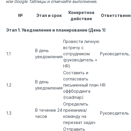
или Google Таблицы и отмечайте выполнение.
Конкретное
№
Этап и срок
Ответствен
действие
Этап 1. Уведомление и планирование (День 1)
Провести личную
встречу с
В день
1.1
сотрудником
Руководитель,
уведомления
(руководитель +
HR)
Составить и
согласовать
В день
1.2
письменный план
HR
уведомления
оффбординга
(roadmap)
Определить
В течение 24
преемника/
1.3
Руководитель
часов
команду на
перехват задач
Отправить