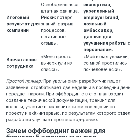
Освободившаяся
экспертиза,
штатная единица.
укрепленный
Итоговый
Риски:
потеря
employer brand,
результат для
знаний, разрыв
лояльный
компании
процессов,
амбассадор,
негативные
данные для
отзывы.
улучшения работы с
персоналом.
«Меня просто
«Мой вклад уважили,
Впечатление
вычеркнули из
со мной простились
сотрудника
списка».
по-человечески».
Простой пример:
При увольнении разработчик пишет
заявление, отрабатывает две недели и в последний день
передает пароли. При оффбординге в его план входит
создание технической документации, тренинг для
коллеги, участие в заключительном совещании по
проекту и exit-интервью, по результатам которого отдел
разработки улучшает процесс код-ревью.
Зачем оффбординг важен для