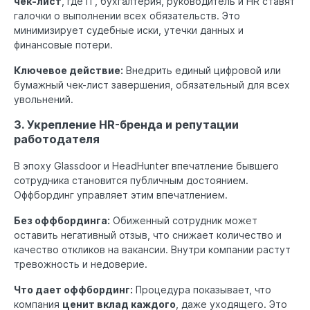
чек-лист
, где IT, бухгалтерия, руководитель и HR ставят
галочки о выполнении всех обязательств. Это
минимизирует судебные иски, утечки данных и
финансовые потери.
Ключевое действие:
Внедрить единый цифровой или
бумажный чек-лист завершения, обязательный для всех
увольнений.
3. Укрепление HR-бренда и репутации
работодателя
В эпоху Glassdoor и HeadHunter впечатление бывшего
сотрудника становится публичным достоянием.
Оффбординг управляет этим впечатлением.
Без оффбординга:
Обиженный сотрудник может
оставить негативный отзыв, что снижает количество и
качество откликов на вакансии. Внутри компании растут
тревожность и недоверие.
Что дает оффбординг:
Процедура показывает, что
компания
ценит вклад каждого
, даже уходящего. Это