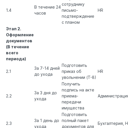
сотруднику
В течение 24
1.4
письмо-
HR
часов
подтверждение
с планом
Этап 2.
Оформление
документов
(В течение
всего
периода)
Подготовить
За 7-14 дней
2.1
приказ об
HR
до ухода
увольнении (Т-8)
Получить
подпись на акте
За 3 дня до
2.2
приема-
Администрация
ухода
передачи
имущества
Подготовить
За 1 день до
полный пакет
2.3
Бухгалтерия, 
ухода
документов для