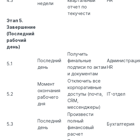
4.3
квартальный
HR
недели
отчет по
текучести
Этап 5.
Завершение
(Последний
рабочий
день)
Получить
Последний
финальные
Администрация
5.1
день
подписи по актам
HR
и документам
Отключить все
Момент
корпоративные
окончания
5.2
доступы (почта,
IT-отдел
рабочего
CRM,
дня
мессенджеры)
Произвести
Последний
полный
5.3
Бухгалтерия
день
финансовый
расчет