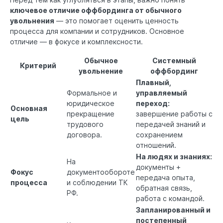
ключевое отличие оффбординга от обычного
увольнения
— это помогает оценить ценность
процесса для компании и сотрудников. Основное
отличие — в фокусе и комплексности.
Обычное
Системный
Критерий
увольнение
оффбординг
Плавный,
Формальное и
управляемый
юридическое
переход:
Основная
прекращение
завершение работы с
цель
трудового
передачей знаний и
договора.
сохранением
отношений.
На людях и знаниях:
На
документы +
Фокус
документообороте
передача опыта,
процесса
и соблюдении ТК
обратная связь,
РФ.
работа с командой.
Запланированный и
постепенный