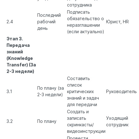
сотрудника
Подписать
Последний
обязательство о
2.4
рабочий
Юрист, HR
неразглашении
день
(если актуально)
Этап 3.
Передача
знаний
(Knowledge
Transfer) (За
2-3 недели)
Составить
список
По плану (за
3.1
критических
Руководитель
2-3 недели)
знаний и задач
для передачи
Создать и
записать
Уходящий
3.2
По плану
скринкасты/
сотрудник
видеоинструкции
Провести