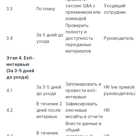
сессию Q&A с
Уходящий
3.3
По плану
преемником или
сотрудник
командой
Проверить
полноту и
За 5 дней до
3.4
доступность
Руководитель
ухода
переданных
материалов
Этап 4. Exit-
интервью
(За 3-5 дней
до ухода)
Запланировать и
За 3-5 дней
HR (не прямой
4.1
провести exit-
до ухода
руководитель)
интервью
В течение 2
Зафиксировать
4.2
дней после
ключевые
HR
интервью
инсайты в отчете
Внести данные в
общий
В течение