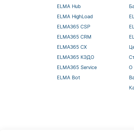
ELMA Hub
Б
ELMA HighLoad
E
ELMA365 CSP
E
ELMA365 CRM
E
ELMA365 CX
Ц
ELMA365 КЭДО
С
ELMA365 Service
О
ELMA Bot
В
К