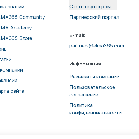
аза знаний
Стать партнёром
LMA365 Community
Партнёрский портал
LMA Academy
E-mail:
LMA365 Store
partners@elma365.com
ены
татьи
Информация
 компании
Реквизиты компании
акансии
Пользовательское
арта сайта
соглашение
Политика
конфиденциальности