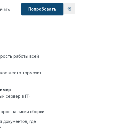
Попробовать
ачать
орость работы всей
зкое место тормозит
имер
й сервер в IT-
оров на линии сборки
я документов, где
и