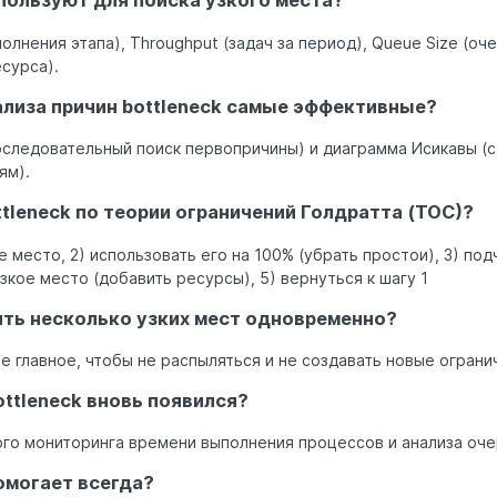
пользуют для поиска узкого места?
полнения этапа), Throughput (задач за период), Queue Size (оч
есурса).
лиза причин bottleneck самые эффективные?
оследовательный поиск первопричины) и диаграмма Исикавы (
ям).
ttleneck по теории ограничений Голдратта (TOC)?
ое место, 2) использовать его на 100% (убрать простои), 3) по
зкое место (добавить ресурсы), 5) вернуться к шагу 1
ть несколько узких мест одновременно?
те главное, чтобы не распыляться и не создавать новые ограни
ottleneck вновь появился?
го мониторинга времени выполнения процессов и анализа оче
омогает всегда?