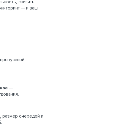
льность, снизить
ониторинг — и ваш
 пропускной
ное
—
удования.
, размер очередей и
%.