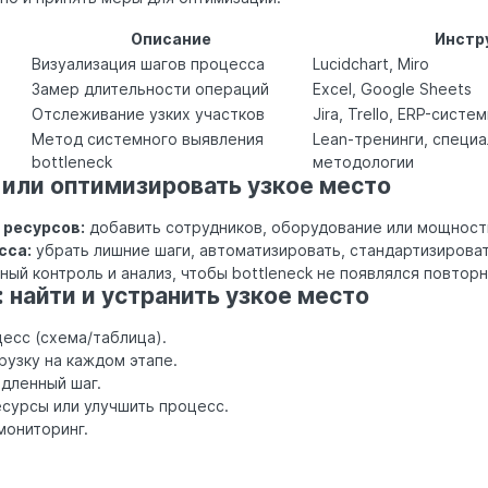
Описание
Инстр
Визуализация шагов процесса
Lucidchart, Miro
Замер длительности операций
Excel, Google Sheets
Отслеживание узких участков
Jira, Trello, ERP-систе
Метод системного выявления
Lean-тренинги, специ
bottleneck
методологии
 или оптимизировать узкое место
ресурсов:
добавить сотрудников, оборудование или мощност
сса:
убрать лишние шаги, автоматизировать, стандартизироват
ный контроль и анализ, чтобы bottleneck не появлялся повторн
 найти и устранить узкое место
есс (схема/таблица).
рузку на каждом этапе.
дленный шаг.
сурсы или улучшить процесс.
мониторинг.