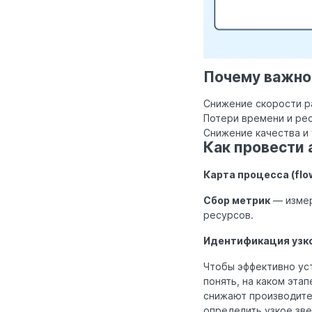
Почему важно
Снижение скорости р
Потери времени и ре
Снижение качества и
Как провести 
Карта процесса (flo
Сбор метрик
— измер
ресурсов.
Идентификация узк
Чтобы эффективно уст
понять, на каком эта
снижают производите
определить узкое зве