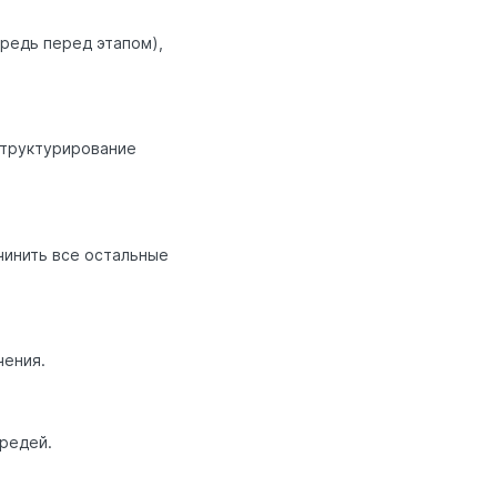
ередь перед этапом),
структурирование
дчинить все остальные
чения.
редей.