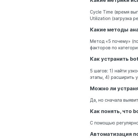
Какие метрики ис
Cycle Time (время вы
Utilization (загрузка р
Какие методы ана
Метод «5 почему» (п
факторов по категори
Как устранить bo
5 шагов: 1) найти узк
этапы, 4) расширить у
Можно ли устраня
Да, но сначала выяви
Как понять, что b
С помощью регулярно
Автоматизация п