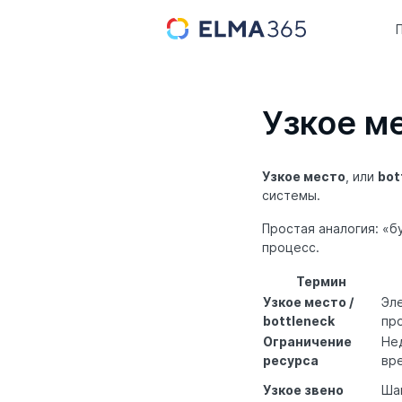
Узкое ме
Узкое место
, или
bot
системы.
Простая аналогия: «
процесс.
Термин
Узкое место /
Эл
bottleneck
пр
Ограничение
Не
ресурса
вр
Узкое звено
Ша