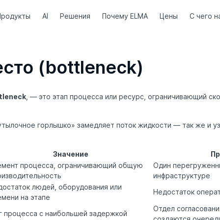
Продукты
AI
Решения
Почему ELMA
Цены
С чего н
сто (bottleneck)
tleneck
, — это этап процесса или ресурс, ограничивающий ск
бутылочное горлышко» замедляет поток жидкости — так же и у
Значение
Пр
емент процесса, ограничивающий общую
Один перегруженны
оизводительность
инфраструктуре
достаток людей, оборудования или
Недостаток операт
емени на этапе
Отдел согласовани
г процесса с наибольшей задержкой
создаются очеред