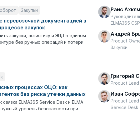
Раис Ахкя
оборот
Закупки
Руководител
е перевозочной документацией в
ELMA365 CS
процессе закупок
Андрей Бр
ить закупки, логистику и ЭПД в едином
Product Own
нтуре без ручных операций и потери
Закупки
Григорий 
sk
Product Lead
исных процессах ОЦО: как
Иван Софр
агентов без риска утечки данных
Product Lea
к связка ELMA365 Service Desk и ELMA
Service Desk
 нужный уровень безопасности при