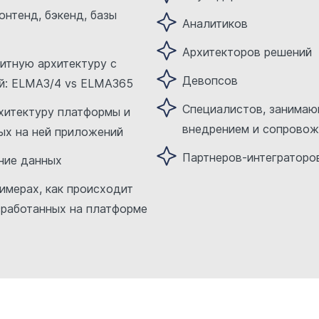
нтенд, бэкенд, базы
Аналитиков
Архитекторов решений
итную архитектуру c
Девопсов
й: ELMA3/4 vs ELMA365
Специалистов, занима
хитектуру платформы и
внедрением и сопрово
ых на ней приложений
Партнеров-интеграторо
ние данных
имерах, как происходит
зработанных на платформе