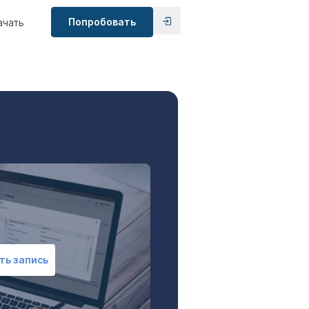
Попробовать
ачать
ть запись