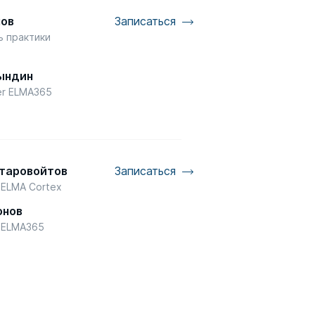
мов
Записаться
ь практики
P
ындин
er ELMA365
Старовойтов
Записаться
 ELMA Cortex
онов
d ELMA365