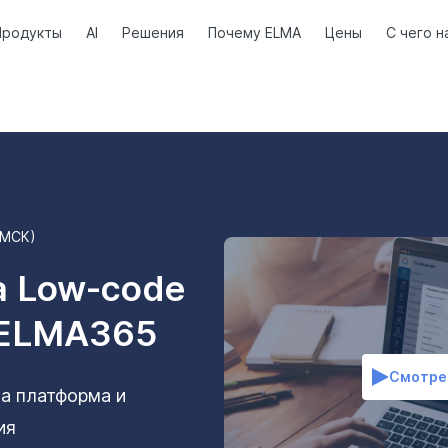
Продукты
AI
Решения
Почему ELMA
Цены
С чего н
 (МСК)
а Low-code
 ELMA365
Смотре
на платформа и
ия