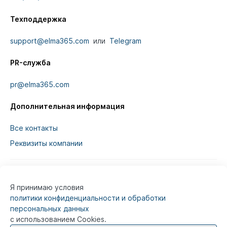
Техподдержка
support@elma365.com
или
Telegram
PR-служба
pr@elma365.com
Дополнительная информация
Все контакты
Реквизиты компании
Я принимаю условия
Информация на сайте предназначена для
политики конфиденциальности и обработки
юридических лиц и не является информацией,
персональных данных
предназначенной для публичного ознакомления
с использованием Cookies.
потребителей.