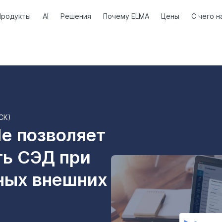
Продукты
AI
Решения
Почему ELMA
Цены
С чего н
МСК)
e позволяет
ть СЭД при
ных внешних