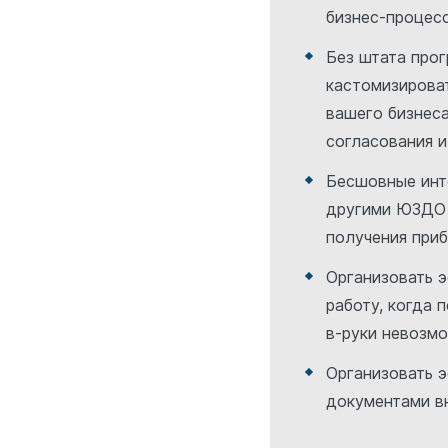
бизнес-процес
Без штата про
кастомизирова
вашего бизнеса
согласования 
Бесшовные инт
другими ЮЗДО
получения при
Организовать 
работу, когда 
в-руки невозм
Организовать 
документами в