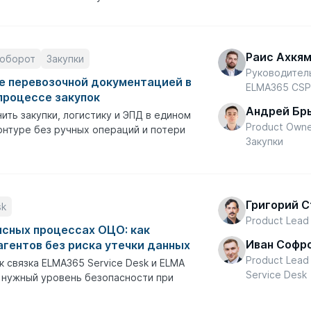
Раис Ахкя
оборот
Закупки
Руководител
е перевозочной документацией в
ELMA365 CS
процессе закупок
Андрей Бр
ить закупки, логистику и ЭПД в едином
Product Own
нтуре без ручных операций и потери
Закупки
Григорий 
sk
Product Lead
исных процессах ОЦО: как
Иван Софр
агентов без риска утечки данных
Product Lea
к связка ELMA365 Service Desk и ELMA
Service Desk
 нужный уровень безопасности при