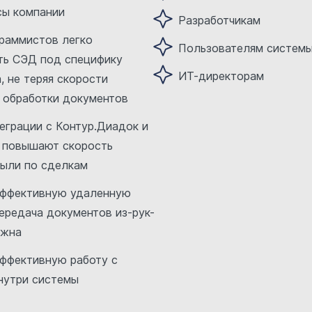
сы компании
Разработчикам
граммистов легко
Пользователям систем
ть СЭД под специфику
ИТ-директорам
, не теряя скорости
и обработки документов
еграции с Контур.Диадок и
 повышают скорость
были по сделкам
эффективную удаленную
передача документов из-рук-
ожна
эффективную работу с
нутри системы