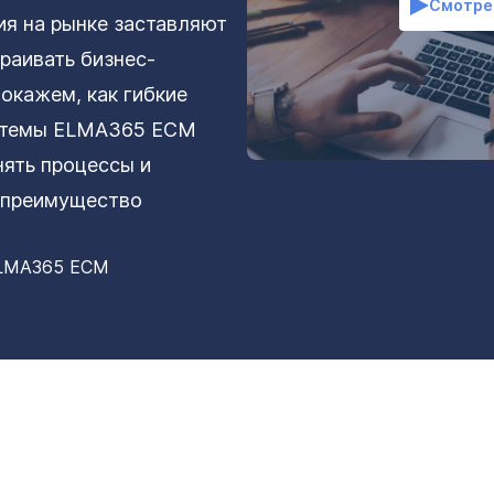
Смотре
я на рынке заставляют
раивать бизнес-
окажем, как гибкие
истемы ELMA365 ECM
ять процессы и
е преимущество
ELMA365 ECM