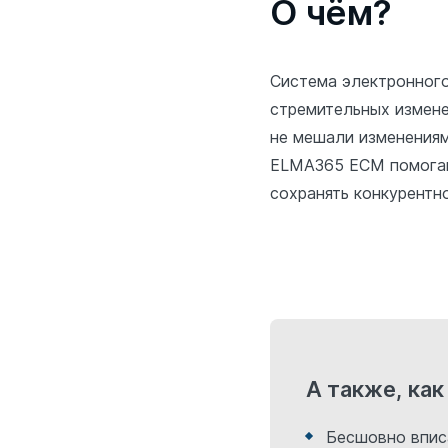
О чём?
Система электронного
стремительных измене
не мешали изменениям
ELMA365 ECM помогаю
сохранять конкурентн
А также, как
Бесшовно впис