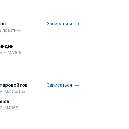
мов
Записаться
ь практики
P
ындин
er ELMA365
Старовойтов
Записаться
 ELMA Cortex
онов
d ELMA365