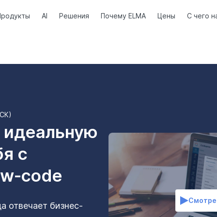
Продукты
AI
Решения
Почему ELMA
Цены
С чего н
МСК)
ь идеальную
я с
w-code
Смотре
да отвечает бизнес-