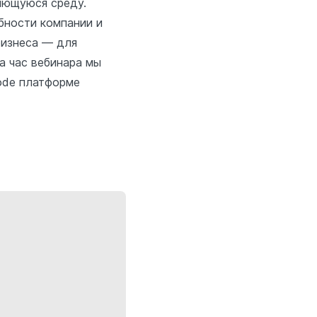
няющуюся среду.
бности компании и
бизнеса — для
а час вебинара мы
ode платформе