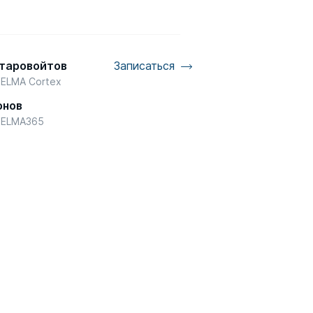
Старовойтов
Записаться
 ELMA Cortex
онов
d ELMA365