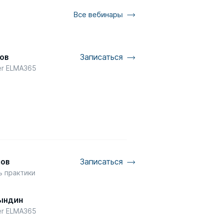
Все вебинары
ов
Записаться
er ELMA365
мов
Записаться
ь практики
P
ындин
er ELMA365