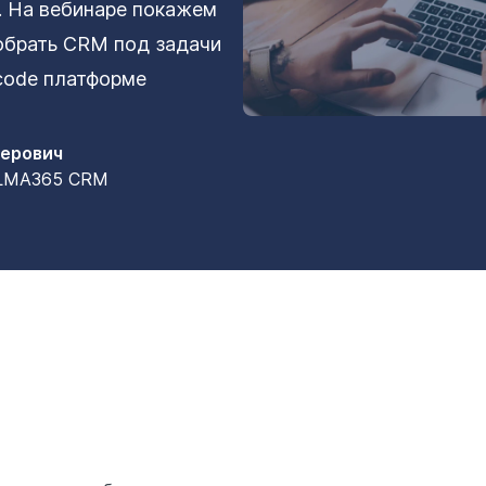
. На вебинаре покажем
собрать CRM под задачи
code платформе
перович
ELMA365 CRM