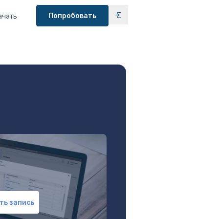
Попробовать
ачать
ть запись