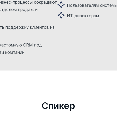
бизнес-процессы сокращают
Пользователям систем
отделом продаж и
ИТ-директорам
м
ать поддержку клиентов из
 кастомную CRM под
ей компании
Cпикер