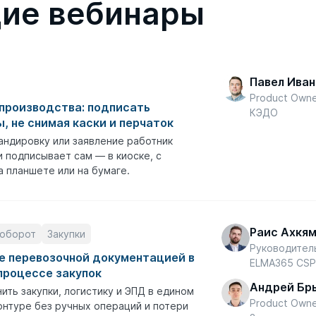
ие вебинары
Павел Иван
Product Own
производства: подписать
КЭДО
, не снимая каски и перчаток
андировку или заявление работник
 подписывает сам — в киоске, с
а планшете или на бумаге.
Раис Ахкя
оборот
Закупки
Руководител
е перевозочной документацией в
ELMA365 CS
процессе закупок
Андрей Бр
ить закупки, логистику и ЭПД в едином
Product Own
нтуре без ручных операций и потери