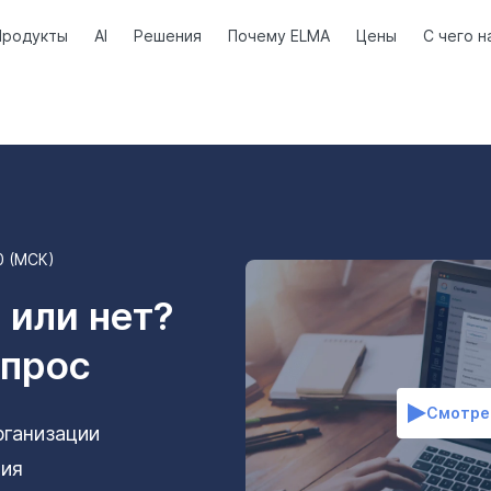
Продукты
AI
Решения
Почему ELMA
Цены
С чего н
00 (МСК)
 или нет?
опрос
Смотре
рганизации
ния