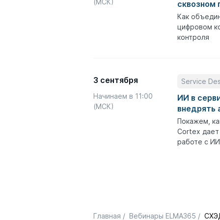
(МСК)
сквозном 
Как объедин
цифровом ко
контроля
3 сентября
Service De
Начинаем в 11:00
ИИ в серв
(МСК)
внедрять 
Покажем, ка
Cortex дает
работе с ИИ
Главная
/
Вебинары ELMA365
/
СХЭД