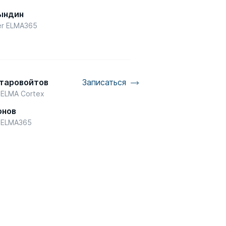
ындин
er ELMA365
Старовойтов
Записаться
 ELMA Cortex
онов
d ELMA365