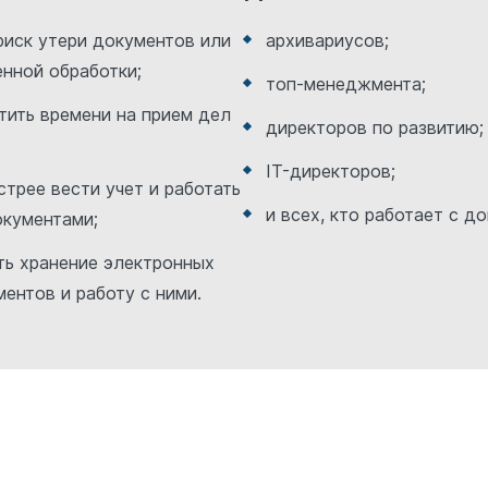
риск утери документов или
архивариусов;
нной обработки;
топ-менеджмента;
тить времени на прием дел
директоров по развитию;
IT-директоров;
стрее вести учет и работать
и всех, кто работает с д
окументами;
ть хранение электронных
ентов и работу с ними.