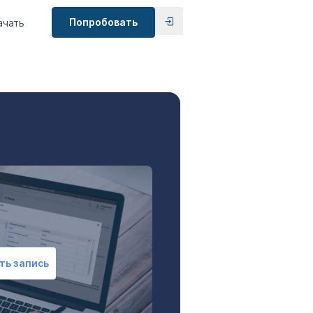
Попробовать
ачать
ть запись