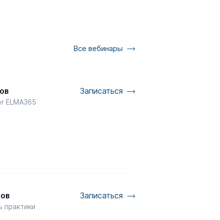
Все вебинары
ов
Записаться
er ELMA365
мов
Записаться
ь практики
P