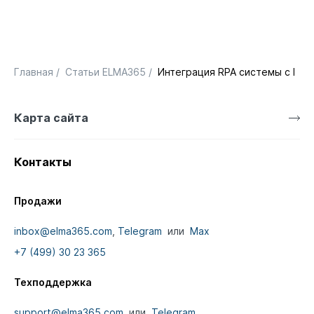
Главная
/
Статьи ELMA365
/
Интеграция RPA системы с BP
Карта сайта
Контакты
Продажи
inbox@elma365.com
,
Telegram
или
Max
+7 (499) 30 23 365
Техподдержка
support@elma365.com
или
Telegram