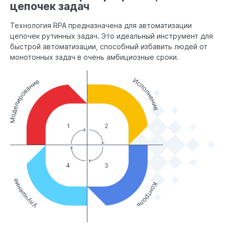
цепочек задач
Технология RPA предназначена для автоматизации
цепочек рутинных задач. Это идеальный инструмент для
быстрой автоматизации, способный избавить людей от
монотонных задач в очень амбициозные сроки.