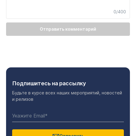
0/400
Отправить комментарий
Подпишитесь на рассылку
Будьте в курсе всех наших мероприятий, новостей
и релизов
Отправить