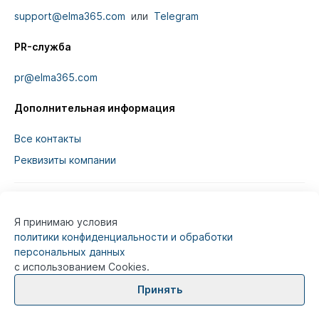
support@elma365.com
или
Telegram
PR-служба
pr@elma365.com
Дополнительная информация
Все контакты
Реквизиты компании
Я принимаю условия
Информация на сайте предназначена для
политики конфиденциальности и обработки
юридических лиц и не является информацией,
персональных данных
предназначенной для публичного ознакомления
с использованием Cookies.
потребителей.
Принять
© 2026
ELMA365