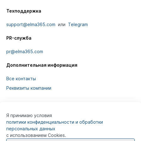
Техподдержка
support@elma365.com
или
Telegram
PR-служба
pr@elma365.com
Дополнительная информация
Все контакты
Реквизиты компании
Я принимаю условия
Информация на сайте предназначена для
политики конфиденциальности и обработки
юридических лиц и не является информацией,
персональных данных
предназначенной для публичного ознакомления
с использованием Cookies.
потребителей.