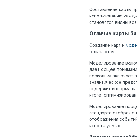
Составление карты пр
использованию каждый
становятся видны во
Отличие карты би
Создание карт и
моде
отличаются.
Моделирование включа
дает общее понимание
поскольку включает в
аналитическое предст
содержит информацию
итоге, оптимизирован
Моделирование проце
стандарта отображен
отображения событий
используемых.
Примеры нотаций б