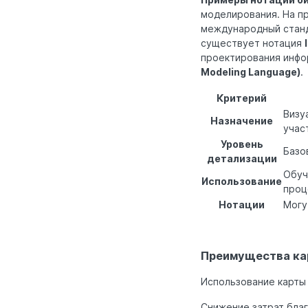
моделирования. На п
международный станд
существует нотация
проектирования инфо
Modeling Language)
.
Критерий
Визу
Назначение
учас
Уровень
Базо
детализации
Обуч
Использование
проц
Нотации
Могу
Преимущества ка
Использование карты
Снижение затрат бла