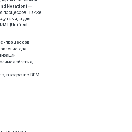
nd Notation)
—
я процессов. Также
ду ними, а для
UML (Unified
ес-процессов
тавление для
тизации.
взаимодействия,
ов, внедрение BPM-
.
 выполнения.