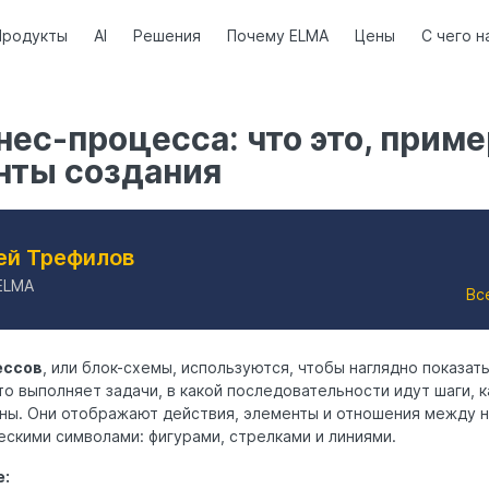
Продукты
AI
Решения
Почему ELMA
Цены
С чего н
нес-процесса: что это, прим
нты создания
ей Трефилов
ELMA
Вс
ессов
, или блок-схемы, используются, чтобы наглядно показать
то выполняет задачи, в какой последовательности идут шаги, 
ны. Они отображают действия, элементы и отношения между н
скими символами: фигурами, стрелками и линиями.
е: