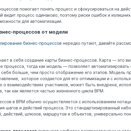
оцессов помогает понять процесс и сфокусироваться на дейс
 видит процесс одинаково, поэтому риски ошибок и излишних
зможности для автоматизации.
знес-процессов от модели
лирование бизнес-процессов
нередко путают, давайте рассм
ет в себя создание карты бизнес-процессов. Карта — это ви
 процесса, тогда как модель — позволяет автоматизировать е
 себя больше, чем просто отображение его этапов. Модель п
авление, которое создается для его оптимизации и с использ
 о взаимодействиях участников, может быть внедрена, исполн
а, так как является частью жизненного цикла BPM.
ссов в BPM обычно осуществляется с использованием нотаци
ия шагов и действий процесса. Это стандартизированный наб
, действий, шлюзов, маршрутов и объектов, универсально по
изнес-процессов
включают наиболее распространённые стан