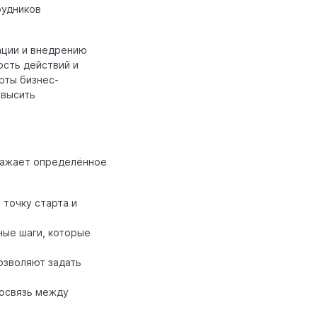
рудников
ации и внедрению
ость действий и
рты бизнес-
овысить
тражает определённое
 точку старта и
ные шаги, которые
озволяют задать
мосвязь между