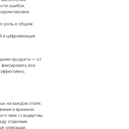
ости ошибок.
 корректировке
ою роль в общем
й и цифровизации
дания продукта — от
и фиксировать все
 эффективно.
ых на каждом этапе.
вания и времени.
ветствие стандартам.
жду отделами.
ые операции.