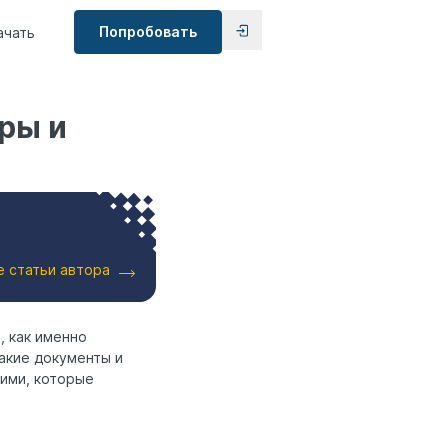
Попробовать
ачать
еры и
е статьи автора
, как именно
какие документы и
ими, которые