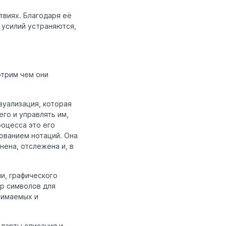
твиях. Благодаря её
 усилий устраняются,
отрим чем они
зуализация, которая
го и управлять им,
роцесса это его
ованием нотаций. Она
ена, отслежена и, в
и, графического
ор символов для
нимаемых и
дарты описания и