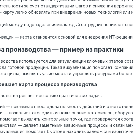
тельности за счёт стандартизации шагов и снижения вероятн
 карту легко обновлять при внедрении новых технологий или
ций между подразделениями: каждый сотрудник понимает св
тизации — карта становится основой для внедрения ИТ-решени
а производства — пример из практики
водства используется для визуализации ключевых этапов соз
ода готовой продукции. Такая визуализация помогает компани
го цикла, выявлять узкие места и управлять ресурсами более
решает карта процесса производства
водства решает несколько практических задач:
ий — показывает последовательность действий и ответственн
и — позволяет отследить использование материалов, оборудо
помогает выявлять контрольные точки, где проверяется соот
ействия — делает заметными зависимые процессы и связи ме
визуализация помогает быстрее находить задержки и избыточн