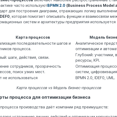
рактике часто используют
BPMN 2.0
(Business Process Model a
арт для построения диаграмм, отражающих логику выполнени
IDEF0
, которая помогает описывать функции и взаимосвязи меж
рмационных систем и архитектуры предприятия используется
Карта процессов
Модель бизн
ализация последовательности шагов и
Аналитическое предс
тников процесса.
оптимизации и автома
Глубокий: участники, 
вый: шаги, действия, связи.
ресурсы, KPI.
ение сотрудников, прозрачность
Оптимизация процесс
ессов, поиск узких мест.
систем, цифровизация
т не использоваться
BPMN 2.0, IDEF0, UML.
Карта процессов vs Модель бизнес-процессов
рты процесса для оптимизации бизнеса
 процесса производства даёт компании ряд преимуществ:
годаря устранению лишних действий и оптимизации маршрутов