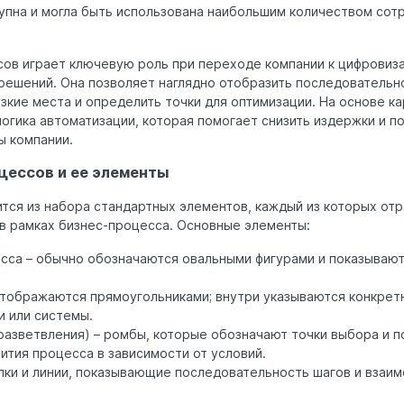
упна и могла быть использована наибольшим количеством сот
сов играет ключевую роль при переходе компании к цифровиз
решений. Она позволяет наглядно отобразить последовательн
узкие места и определить точки для оптимизации. На основе ка
огика автоматизации, которая помогает снизить издержки и п
ы компании.
цессов и ее элементы
ится из набора стандартных элементов, каждый из которых о
 в рамках бизнес-процесса. Основные элементы:
сса – обычно обозначаются овальными фигурами и показывают
отображаются прямоугольниками; внутри указываются конкрет
и или системы.
разветвления) – ромбы, которые обозначают точки выбора и п
ития процесса в зависимости от условий.
елки и линии, показывающие последовательность шагов и взаи