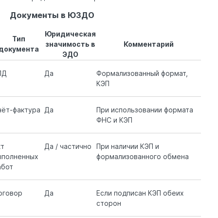
Документы в ЮЗДО
Юридическая
Тип
значимость в
Комментарий
документа
ЭДО
ПД
Да
Формализованный формат,
КЭП
чёт-фактура
Да
При использовании формата
ФНС и КЭП
кт
Да / частично
При наличии КЭП и
ыполненных
формализованного обмена
абот
оговор
Да
Если подписан КЭП обеих
сторон