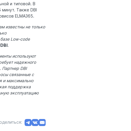
ной и типовой. В
5 минут. Также DBI
рвисов ELMA365.
ам известны не только
ько
 базе Low-code
 DBI
.
иенты используют
ребует надежного
. Партнер DBI
росы связанные с
я и максимально
акая поддержка
ешную эксплуатацию
оделиться: