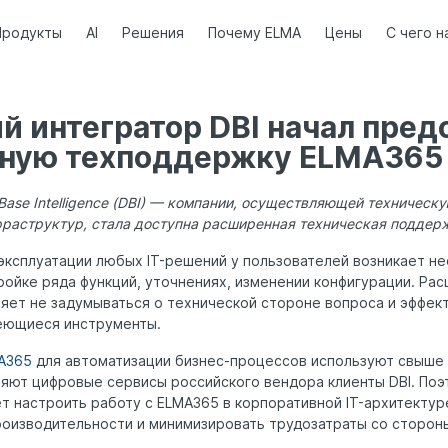
Продукты
AI
Решения
Почему ELMA
Цены
С чего н
 интегратор DBI начал пред
ную техподдержку ELMA365
Base Intelligence (DBI) — компании, осуществляющей техническ
фраструктур, стала доступна расширенная техническая поддер
эксплуатации любых IT-решений у пользователей возникает н
ойке ряда функций, уточнениях, изменении конфигурации. Ра
яет не задумываться о технической стороне вопроса и эффек
еющиеся инструменты.
A365
для автоматизации бизнес-процессов используют свыше 
няют цифровые сервисы российского вендора клиенты DBI. По
т настроить работу с ELMA365 в корпоративной IT-архитектуре
роизводительности и минимизировать трудозатраты со сторон