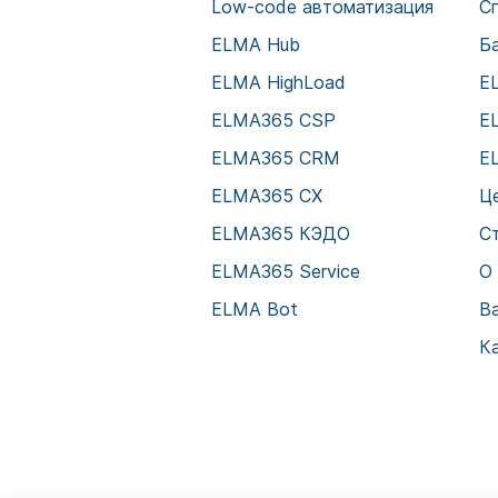
Low-code автоматизация
С
ELMA Hub
Б
ELMA HighLoad
E
ELMA365 CSP
E
ELMA365 CRM
E
ELMA365 CX
Ц
ELMA365 КЭДО
С
ELMA365 Service
О
ELMA Bot
В
К