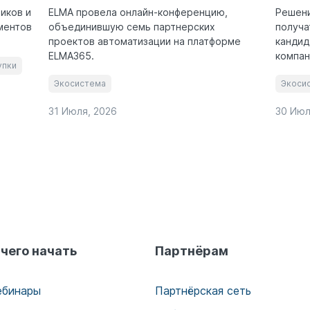
иков и
ELMA провела онлайн-конференцию,
Решени
ментов
объединившую семь партнерских
получа
проектов автоматизации на платформе
кандид
ELMA365.
компан
упки
Экосистема
Экоси
31 Июля, 2026
30 Июл
 чего начать
Партнёрам
ебинары
Партнёрская сеть