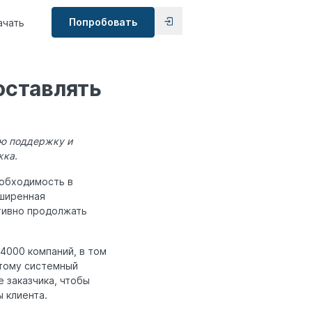
Попробовать
ачать
оставлять
ую поддержку и
жка.
еобходимость в
сширенная
тивно продолжать
4000 компаний, в том
этому системный
 заказчика, чтобы
ы клиента.