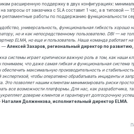
чикам расширенную поддержку в двух конфигурациях: минималь
а запросы от заказчика с SLA составит 1 час, а в типовой — 1
м регламентные работы по поддержанию функциональности се
удобство, универсальность, функциональная гибкость хорошо н
ратору, но и как непосредственному пользователю. DBI — не тол
ртнер ELMA, но еще и пользователь. Наша команда работает на
, —
Алексей Захаров, региональный директор по развитию,
ка системы играет критически важную роль в том, как наши кл
понимаем, что даже самая гибкая и функциональная система т
 обеспечить максимальную производительность и стабильность
 экспертизой, чтобы оперативно обрабатывать инциденты и зап
а. Это позволяет нашим клиентам минимизировать риски просто
ать все возможности платформы. Для нас, как разработчика, т
 укрепляет доверие клиентов и гарантирует долгосрочную усп
—
Наталия Долженкова, исполнительный директор ELMA
.
П