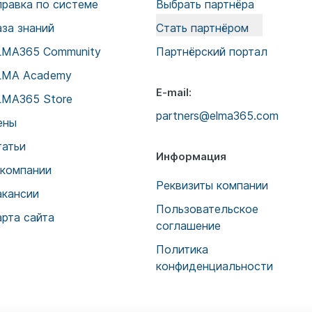
правка по системе
Выбрать партнёра
аза знаний
Стать партнёром
LMA365 Community
Партнёрский портал
LMA Academy
E-mail:
LMA365 Store
partners@elma365.com
ены
татьи
Информация
 компании
Реквизиты компании
акансии
Пользовательское
арта сайта
соглашение
Политика
конфиденциальности