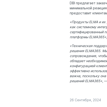
DBI предлагает заказ
минимальной реакция н
предоставит клиента
«Продукты ELMA и их 
как системному интег
сертифицированный па
платформы ELMA365»
«Техническая поддерж
решения ELMA365. Мы 
сопровождения, чтобы
обладает необходимой
конфигурацией клиент
эффективно использов
важна, поскольку она
решений ELMA365»
, 
26 Сентября, 2024