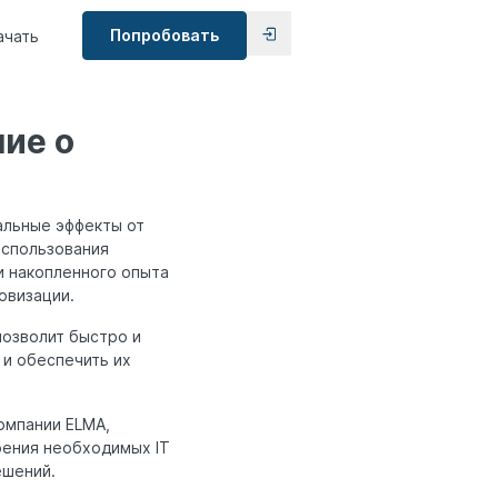
Попробовать
ачать
ие о
альные эффекты от
использования
и накопленного опыта
овизации.
позволит быстро и
и обеспечить их
омпании ELMA,
рения необходимых IT
ешений.