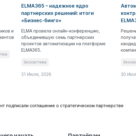
ELMA365 – надежное ядро
Автом
партнерских решений: итоги
контр
«Бизнес-бинго»
ELMA3
иков и
ELMA провела онлайн-конференцию,
Решени
ментов
объединившую семь партнерских
получа
проектов автоматизации на платформе
кандид
ELMA365.
компан
упки
Экосистема
Экоси
31 Июля, 2026
30 Июл
энт подписали соглашение о стратегическом партнерстве
 чего начать
Партнёрам