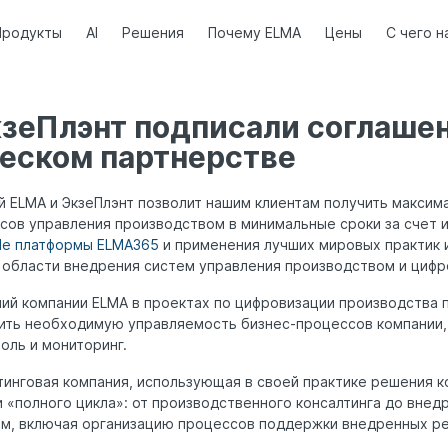
Продукты
AI
Решения
Почему ELMA
Цены
С чего н
зеПлэнт подписали соглашен
ческом партнерстве
й ELMA и ЭкзеПлэнт позволит нашим клиентам получить максим
сов управления производством в минимальные сроки за счет 
de платформы ELMA365
и применения лучших мировых практик 
в области внедрения систем управления производством и цифр
ий компании ELMA в проектах по цифровизации производства 
ить необходимую управляемость бизнес-процессов компании, 
оль и мониторинг.
лтинговая компания, использующая в своей практике решения к
 «полного цикла»: от производственного консалтинга до внед
ем, включая организацию процессов поддержки внедренных р