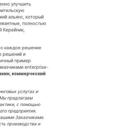
енно улучшить
лнительскую
кий альянс, который
левантные, полностью
й Керейник,
что каждое решение
о решений и
личный пример
казчиками enterprise-
акин, коммерческий
инговых услугах и
 Мы предлагаем
актики, с помощью
ого предприятия.
нашими Заказчиками.
ть производства и