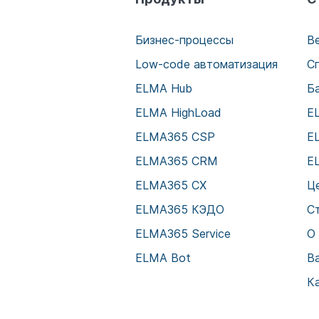
Бизнес-процессы
В
Low-code автоматизация
С
ELMA Hub
Б
ELMA HighLoad
E
ELMA365 CSP
E
ELMA365 CRM
E
ELMA365 CX
Ц
ELMA365 КЭДО
С
ELMA365 Service
О
ELMA Bot
В
К