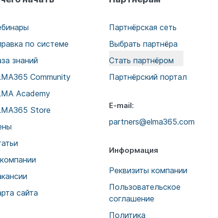
ебинары
Партнёрская сеть
правка по системе
Выбрать партнёра
аза знаний
Стать партнёром
LMA365 Community
Партнёрский портал
LMA Academy
E-mail:
LMA365 Store
partners@elma365.com
ены
татьи
Информация
 компании
Реквизиты компании
акансии
Пользовательское
арта сайта
соглашение
Политика