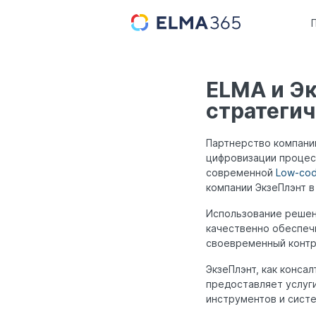
ELMA и Эк
стратеги
Партнерство компани
цифровизации процес
современной
Low-co
компании ЭкзеПлэнт 
Использование решен
качественно обеспеч
своевременный контр
ЭкзеПлэнт, как конса
предоставляет услуги
инструментов и сист