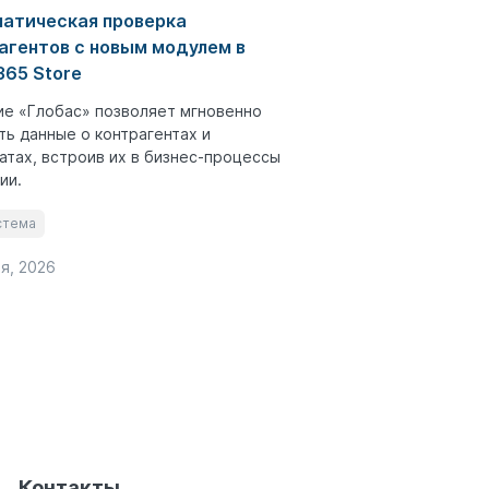
атическая проверка
агентов с новым модулем в
65 Store
е «Глобас» позволяет мгновенно
ть данные о контрагентах и
атах, встроив их в бизнес-процессы
ии.
стема
я, 2026
Контакты