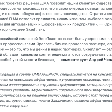
ших проектах решений ELMA позволит нашим клиентам существ
роцессов на производстве, что в свою очередь повысит испо
, и в целом, общую эффективность производства. Стратегичес
анией ELMA позволит предлагать нашим клиентам наиболее ре
и для автоматизации и цифровизации их предприятий», — Юри
ктор компании ЭкзеПлэнт.
российской компанией ЭкзеПлэнт означает быть уверенными, 
я профессионалами. Зрелость бизнес-процессов партнера, ег
и — это то, что мы ценим в наших партнерах. Экзеплэнт — от
й обладает сильными компетенциями и готов сотрудничать с за
 особой устойчивости бизнеса», —
комментирует Андрей Чеп
входящая в группу ОМЕГАЛЬЯНС®, специализируется на консалт
нных на повышение эффективности управления производством.
тиям инновационные инструменты цифровизации, методики и пр
венно увеличить эффективность современного производственн
ориентированы на решение бизнес-задач, которые стоят перед 
ия, которые помогают нашим Заказчикам повышать эффективнос
енные издержки.