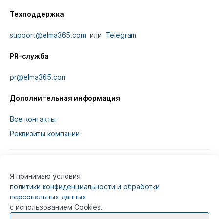
Техподдержка
support@elma365.com
или
Telegram
PR-служба
pr@elma365.com
Дополнительная информация
Все контакты
Реквизиты компании
Я принимаю условия
Информация на сайте предназначена для
политики конфиденциальности и обработки
юридических лиц и не является информацией,
персональных данных
предназначенной для публичного ознакомления
с использованием Cookies.
потребителей.