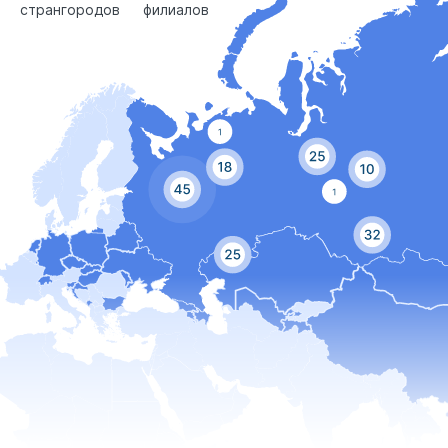
стран
городов
филиалов