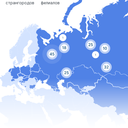
стран
городов
филиалов