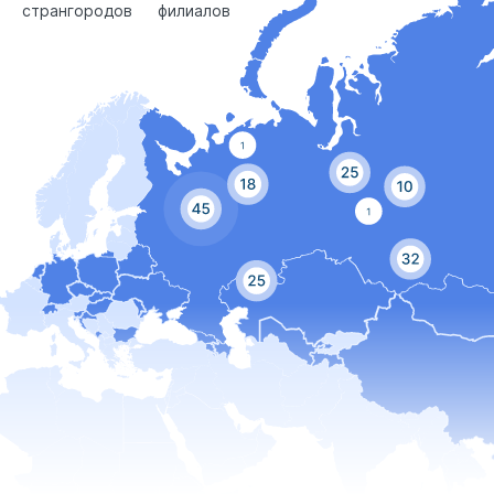
стран
городов
филиалов