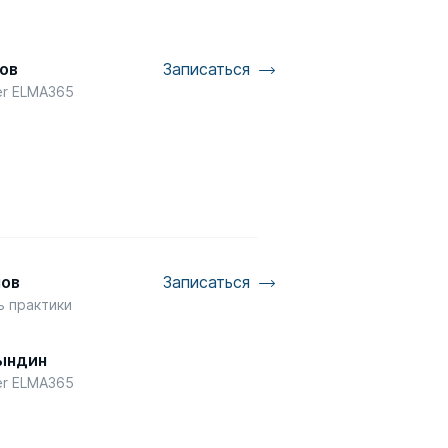
ов
Записаться
er ELMA365
мов
Записаться
ь практики
P
ындин
er ELMA365