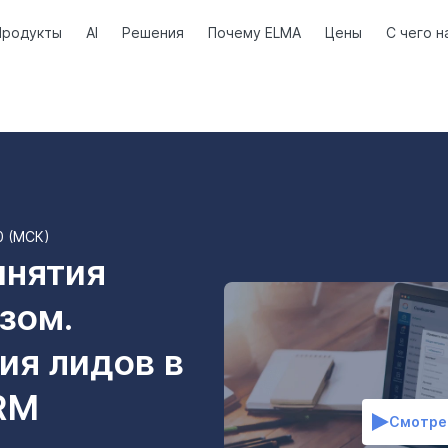
Продукты
AI
Решения
Почему ELMA
Цены
С чего н
00 (МСК)
инятия
зом.
ия лидов в
RM
Смотре