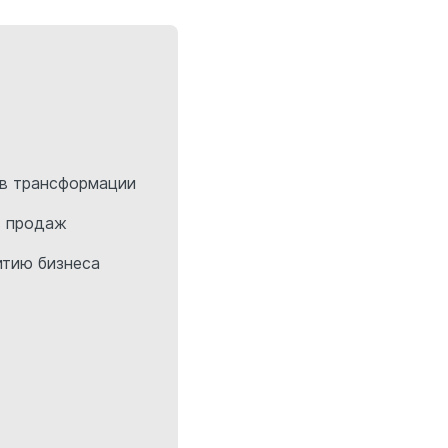
в трансформации
в продаж
итию бизнеса