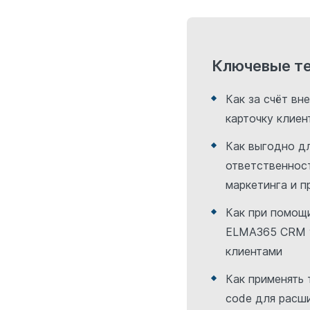
Ключевые т
Как за счёт вн
карточку клие
Как выгодно д
ответственнос
маркетинга и 
Как при помощ
ELMA365 CRM у
клиентами
Как применять
code для расш