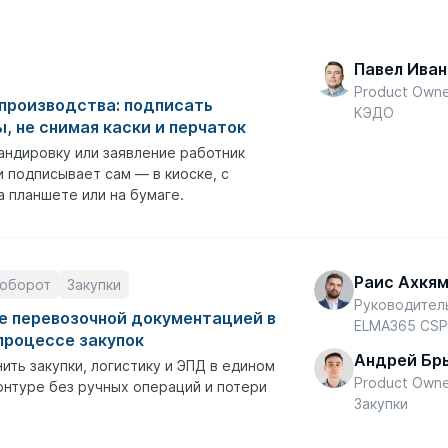
Павел Иван
Product Own
производства: подписать
КЭДО
, не снимая каски и перчаток
андировку или заявление работник
 подписывает сам — в киоске, с
а планшете или на бумаге.
Раис Ахкя
оборот
Закупки
Руководител
е перевозочной документацией в
ELMA365 CS
процессе закупок
Андрей Бр
ить закупки, логистику и ЭПД в едином
Product Own
нтуре без ручных операций и потери
Закупки