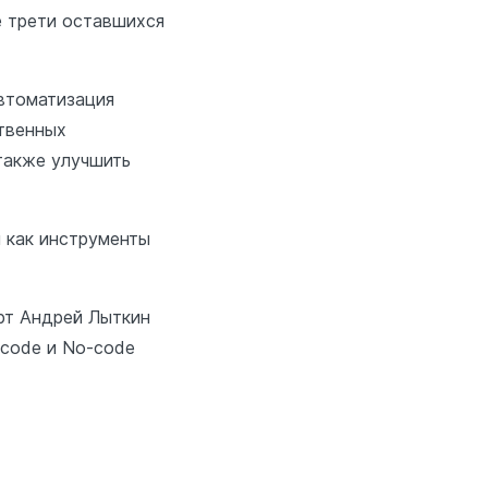
е трети оставшихся
Автоматизация
твенных
 также улучшить
 как инструменты
рт Андрей Лыткин
-code и No-code