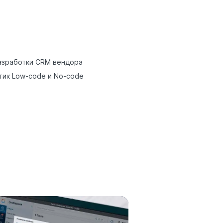
азработки CRM вендора
тик Low-code и No-code