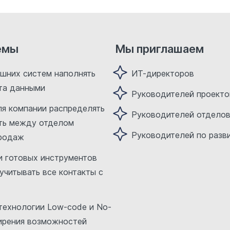
емы
Мы приглашаем
ешних систем наполнять
ИТ-директоров
нта данными
Руководителей проекто
ля компании распределять
Руководителей отдело
ть между отделом
Руководителей по разв
продаж
и готовых инструментов
читывать все контакты с
 технологии Low-code и No-
ирения возможностей