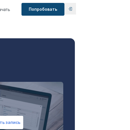
Попробовать
ачать
ть запись