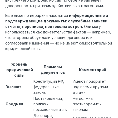
внутреннего контроля, но сам по себе не заменяет
доверенность при взаимодействии с контрагентами.
Еще ниже по иерархии находятся
информационные и
подтверждающие документы: служебные записки,
отчёты, переписка, протоколы встреч.
Они могут
использоваться как доказательства фактов — например,
что стороны обсуждали условия договора или
согласовали изменения — но не имеют самостоятельной
юридической силы.
Уровень
Примеры
юридической
Комментарий
документов
силы
Конституция РФ,
Имеют приоритет
Высшая
федеральные
над всеми другими
законы
актами
Постановления,
Не должны
Средняя
приказы,
противоречить
подзаконные акты
законам
Договоры,