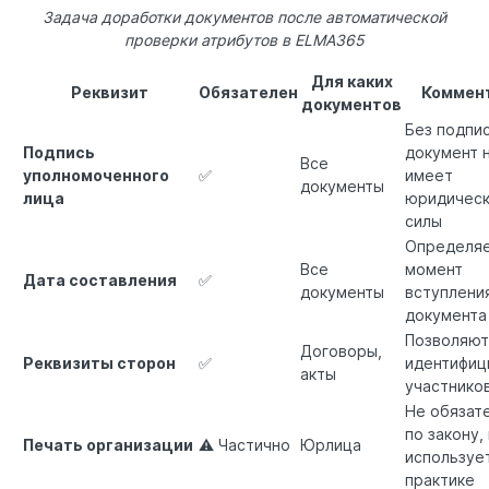
Задача доработки документов после автоматической
проверки атрибутов в ELMA365
Для каких
Реквизит
Обязателен
Коммен
документов
Без подпи
Подпись
документ 
Все
уполномоченного
✅
имеет
документы
лица
юридичес
силы
Определя
Все
момент
Дата составления
✅
документы
вступлени
документа 
Позволяют
Договоры,
Реквизиты сторон
✅
идентифиц
акты
участнико
Не обязат
по закону,
Печать организации
⚠ Частично
Юрлица
используе
практике