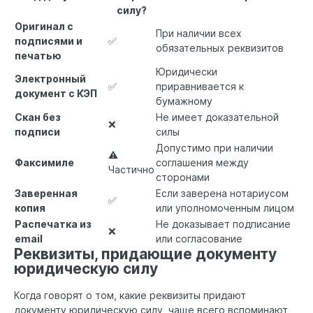
силу?
Оригинал с
При наличии всех
подписями и
✅
обязательных реквизитов
печатью
Юридически
Электронный
✅
приравнивается к
документ с КЭП
бумажному
Скан без
Не имеет доказательной
❌
подписи
силы
Допустимо при наличии
⚠
Факсимиле
соглашения между
Частично
сторонами
Заверенная
Если заверена нотариусом
✅
копия
или уполномоченным лицом
Распечатка из
Не доказывает подписание
❌
email
или согласование
Реквизиты, придающие документу
юридическую силу
Когда говорят о том, какие реквизиты придают
документу юридическую силу, чаще всего вспоминают