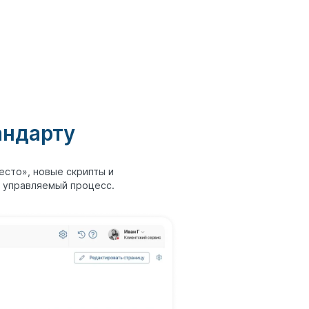
андарту
есто», новые скрипты и
в управляемый процесс.