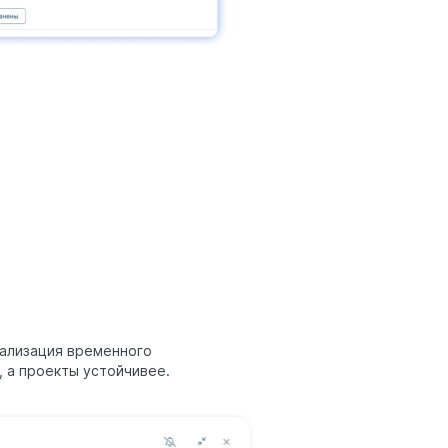
уализация временного
 а проекты устойчивее.