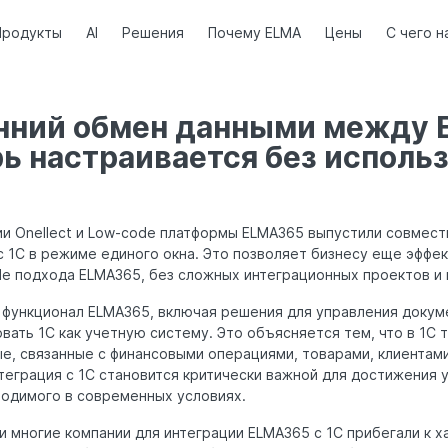
Продукты
AI
Решения
Почему ELMA
Цены
С чего н
нний обмен данными между
рь настраивается без исполь
ии Onellect и Low-code платформы ELMA365 выпустили совмест
 1С в режиме единого окна. Это позволяет бизнесу еще эффе
e подхода ELMA365, без сложных интеграционных проектов и
 функционал ELMA365, включая решения для управления докум
ать 1С как учетную систему. Это объясняется тем, что в 1С 
, связанные с финансовыми операциями, товарами, клиентами
теграция с 1С становится критически важной для достижения 
ходимого в современных условиях.
 многие компании для интеграции ELMA365 с 1С прибегали к х