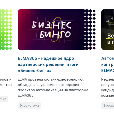
ELMA365 – надежное ядро
Автом
партнерских решений: итоги
контр
«Бизнес-бинго»
ELMA3
иков и
ELMA провела онлайн-конференцию,
Решени
ментов
объединившую семь партнерских
получа
проектов автоматизации на платформе
кандид
ELMA365.
компан
упки
Экосистема
Экоси