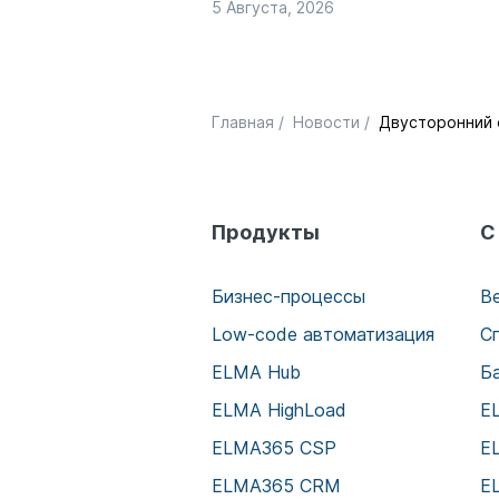
5 Августа, 2026
Главная
/
Новости
/
Двусторонний 
Продукты
С
Бизнес-процессы
В
Low-code автоматизация
С
ELMA Hub
Б
ELMA HighLoad
E
ELMA365 CSP
E
ELMA365 CRM
E