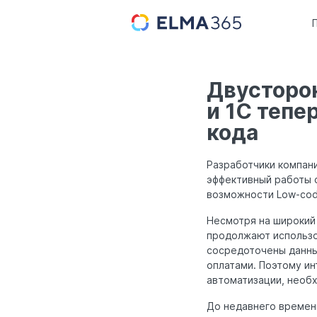
Двусторо
и 1С тепе
кода
Разработчики компан
эффективный работы с
возможности Low-cod
Несмотря на широкий
продолжают использов
сосредоточены данные
оплатами. Поэтому ин
автоматизации, необ
До недавнего времени