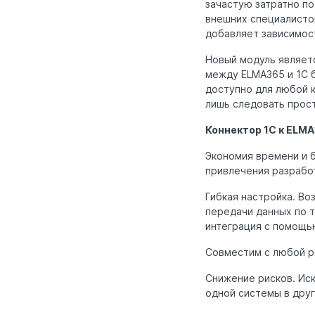
зачастую затратно по
внешних специалистов
добавляет зависимос
Новый модуль являет
между ELMA365 и 1С б
доступно для любой 
лишь следовать прос
Коннектор 1С к ELM
Экономия времени и б
привлечения разрабо
Гибкая настройка. Во
передачи данных по т
интеграция с помощь
Совместим с любой р
Снижение рисков. Ис
одной системы в дру