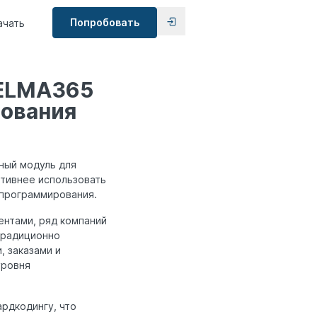
Попробовать
ачать
 ELMA365
зования
ный модуль для
ктивнее использовать
 программирования.
ентами, ряд компаний
традиционно
, заказами и
уровня
ардкодингу, что