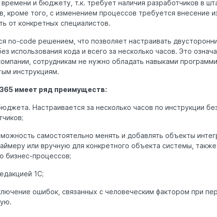
 времени и бюджету, т.к. требует наличия разработчиков в шт
, кроме того, с изменением процессов требуется внесение из
ть от конкретных специалистов.
ся no-code решением, что позволяет настраивать двусторонн
ез использования кода и всего за несколько часов. Это означ
компании, сотрудникам не нужно обладать навыками программ
тым инструкциям.
A365 имеет ряд преимуществ:
юджета. Настраивается за несколько часов по инструкции без
тчиков;
зможность самостоятельно менять и добавлять объекты интег
аймеру или вручную для конкретного объекта системы, также
ю бизнес-процессов;
едакцией 1С;
ключение ошибок, связанных с человеческим фактором при пе
гую.