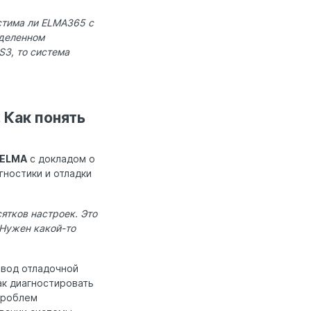
стима ли ELMA365 с
еделенном
S3, то система
 Как понять
 ELMA
с докладом о
гностики и отладки
ятков настроек. Это
 Нужен какой-то
ывод отладочной
ак диагностировать
 проблем