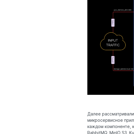
Далее рассматривали
микросервисное прил
каждом компоненте, к
RabbitMQ, MinIO S3, K