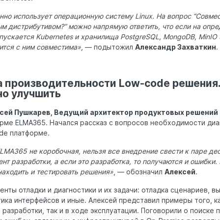
но использует операционную систему Linux. На вопрос “Совме
м дистрибутивом?” можно напрямую ответить, что если на опр
пускается Kubernetes и хранилища PostgreSQL, MongoDB, MinIO 
ится с ним совместима»
, — подытожил
Александр Захваткин
.
а производительности Low-code решения.
но улучшить
сей Пушкарев, Ведущий архитектор продуктовых решений
рме ELMA365. Начался рассказ с вопросов необходимости диа
ode платформе.
LMA365 не коробочная, нельзя все внедрение свести к паре дес
т разработки, а если это разработка, то получаются и ошибки.
 находить и тестировать решения»
, — обозначил
Алексей
.
нты отладки и диагностики и их задачи: отладка сценариев, в
ика интерфейсов и иные. Алексей представил примеры того, к
разработки, так и в ходе эксплуатации. Поговорили о поиске