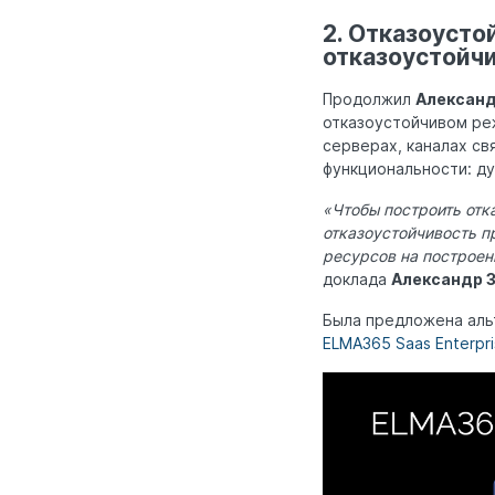
2. Отказоусто
отказоустойч
Продолжил
Александр
отказоустойчивом ре
серверах, каналах св
функциональности: д
«Чтобы построить отк
отказоустойчивость п
ресурсов на построен
доклада
Александр 
Была предложена аль
ELMA365 Saas Enterpr