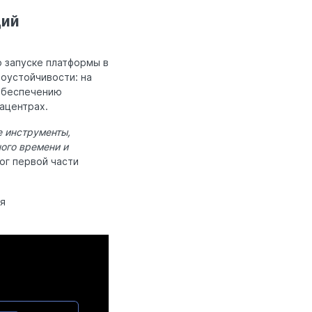
щий
 о запуске платформы в
оустойчивости: на
 обеспечению
ацентрах.
е инструменты,
ного времени и
тог первой части
ия