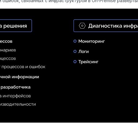
 ошибок, связанных с инфраструктурой в On-Premise разверты