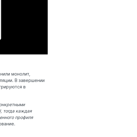
нили монолит,
ляции. В завершении
грируются в
конкретными
, тогда каждая
ленного профиля
ование.