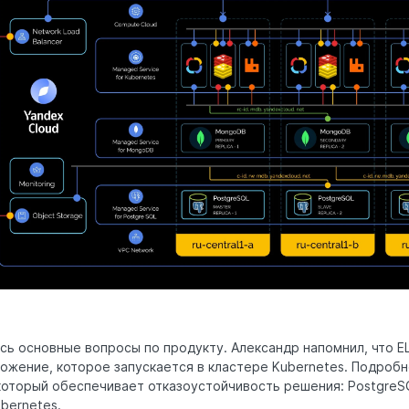
сь основные вопросы по продукту. Александр напомнил, что 
ожение, которое запускается в кластере Kubernetes. Подробн
оторый обеспечивает отказоустойчивость решения: PostgreSQ
ubernetes.