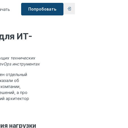
Попробовать
ачать
для ИТ-
дущих технических
DevOps инструментах
лен отдельный
казали об
 компании,
ешений, а про
щий архитектор
ия нагрузки