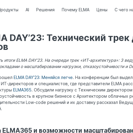
Продукты
AI
Решения
Почему ELMA
Цены
С чего н
A DAY’23: Технический трек 
ов
 итоги ELMA DAY’23. На очереди трек «ИТ-архитектура»: 3 ве
окладами о масштабировании нагрузки, отказоустойчивости и 
прошел
ELMA DAY’23: Меняйся легче
. На конференции был выде
 ИТ-директоров и специалистов, где представители ELMA расс
ектуры
ELMA365
. Обсудили нагрузку с Техническим директором
оустойчивость в крупном бизнесе с Архитектором облачных р
дительности Low-code решений и их доставку рассказал Веду
.
а ELMA365 и возможности масштабирован