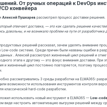
ешений. От ручных операций к DevOps ин
/CD конвейера
чи
Алексей Пушкарев
рассмотрел процесс доставки решения.
который отвечает доставка, — это как сделать решение качеств
сь довольны, и не возникало проблем на пути от разработчика 
продуктовых решений рассказал, зачем уделять внимание про
 Low-code системе. Среди причин были названы ошибки в раз
 данных . Алексей рассмотрел жизненный цикл решений и отме
одного этапа к другому — это фокус внимания доставки. При 
ия и жизненный цикл постоянно повторяется, поэтому процес
ы.
робно рассматривались 3 среды разработки на ELMA365: разра
дили возможности использования инструментов контроля верс
ля классической hard-code разработки.
дложил использовать новый инструмент в ELMA365 —
Low-code
ком виде настроить автоматизацию выгрузки решений между с