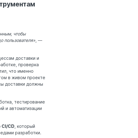
струментам
енным, чтобы
до пользователя»
, —
цессам доставки и
работке, проверка
тил, что именно
этом в живом проекте
сы доставки должны
ботка, тестирование
ий и автоматизации
 CI/CD
, который
редами разработки.