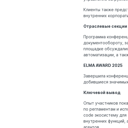
Клиенты также предст
внутренних корпорат
Отраслевые секции 
Программа конференц
документообороту, з
площадке обсуждалис
автоматизации, а так
ELMA AWARD 2025
Завершила конференц
добившиеся значимых
Ключевой вывод
Опыт участников пока
по регламентам и исп
code экосистему для
внутренних функций, 
агентов.