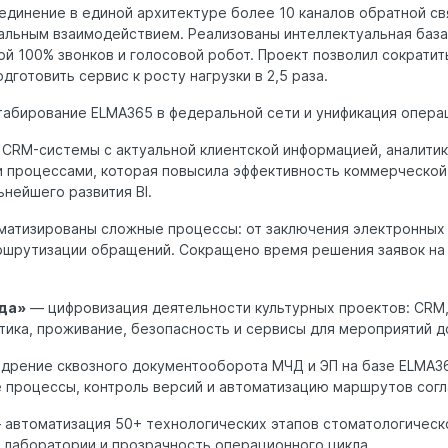
динение в единой архитектуре более 10 каналов обратной св
альным взаимодействием. Реализованы интеллектуальная база
ой 100% звонков и голосовой робот. Проект позволил сократи
дготовить сервис к росту нагрузки в 2,5 раза.
абирование ELMA365 в федеральной сети и унификация опера
CRM-системы с актуальной клиентской информацией, аналитик
 процессами, которая повысила эффективность коммерческой
нейшего развития BI.
атизированы сложные процессы: от заключения электронных
ршрутизации обращений. Сокращено время решения заявок на
да»
— цифровизация деятельности культурных проектов: CRM,
тика, проживание, безопасность и сервисы для мероприятий д
дрение сквозного документооборота МЧД и ЭП на базе ELMA3
 процессы, контроль версий и автоматизацию маршрутов согл
автоматизация 50+ технологических этапов стоматологическ
 лаборатории и прозрачность операционного цикла.