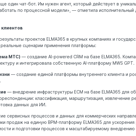
ще один чат-бот. Им нужен агент, который действует в уникал
работать по процессной модели», — отметила исполнительный
 клиентов
результаты проектов ELMA365 в крупных компаниях и государс
 реальные сценарии применения платформы:
ема МТС)
— создание AI-powered CRM на базе ELMA365. Комп
тектуру и интегрировала собственную AI-платформу MWS GPT.
изни
— создание единой платформы внутреннего клиента и рос
.
ние
— внедрение инфраструктуры ECM на базе ELMA365 для об
рреспонденции: классификация, маршрутизация, извлечение ре
товка данных для ИИ.
ие сервисных процессов и данных для коммерческих направле
нки продаж на единую BPM-платформу ELMA365 для ускорения 
ости и подготовки процессов к масштабируемому внедрению 