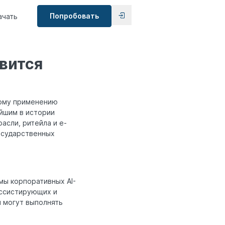
Попробовать
ачать
вится
кому применению
йшим в истории
асли, ритейла и e-
осударственных
ы корпоративных AI-
ассистирующих и
и могут выполнять