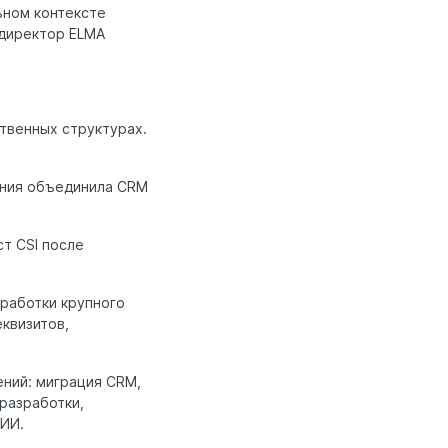
ьном контексте
 директор ELMA
твенных структурах.
ания объединила CRM
т CSI после
работки крупного
квизитов,
ний: миграция CRM,
разработки,
ИИ.