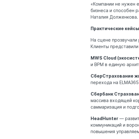
«Компании не нужен е
бизнеса и способен 
Наталия Долженкова.
Практические кейсы
На сцене прозвучали 
Клиенты представили
MWS Cloud (экосист
и BPM в единую архи
СберСтрахование ж
перехода на ELMA365
Сбербанк Страхова
массива входящей ко
саммаризация и подго
HeadHunter
— развит
коммуникаций и воро
повышения управляем