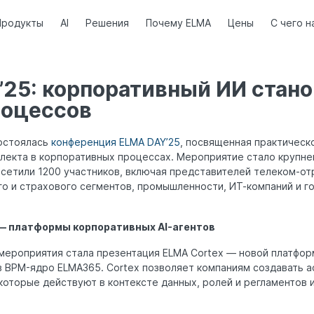
Продукты
AI
Решения
Почему ELMA
Цены
С чего н
25: корпоративный ИИ стано
роцессов
состоялась
конференция ELMA DAY’25
, посвященная практичес
ллекта в корпоративных процессах. Мероприятие стало крупне
осетили 1200 участников, включая представителей телеком-отр
го и страхового сегментов, промышленности, ИТ-компаний и г
 — платформы корпоративных AI-агентов
ероприятия стала презентация ELMA Cortex — новой платформ
 в BPM-ядро ELMA365. Cortex позволяет компаниям создавать 
которые действуют в контексте данных, ролей и регламентов 