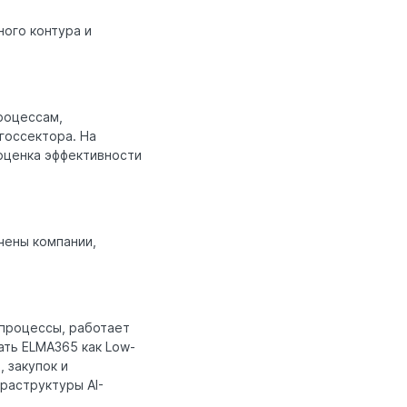
ного контура и
роцессам,
госсектора. На
оценка эффективности
чены компании,
 процессы, работает
ать ELMA365 как Low-
 закупок и
раструктуры AI-