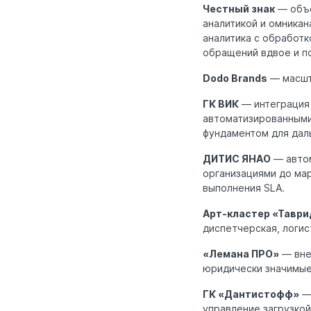
Честный знак
— объе
аналитикой и омникан
аналитика с обработк
обращений вдвое и по
Dodo Brands
— масшт
ГК ВИК
— интеграция 
автоматизированными
фундаментом для даль
ДИТИС ЯНАО
— автом
организациями до ма
выполнения SLA.
Арт-кластер «Таври
диспетчерская, логис
«Лемана ПРО»
— вне
юридически значимые
ГК «Дантистофф»
— 
управление загрузкой