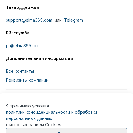
Техподдержка
support@elma365.com
или
Telegram
PR-служба
pr@elma365.com
Дополнительная информация
Все контакты
Реквизиты компании
Я принимаю условия
Информация на сайте предназначена для
политики конфиденциальности и обработки
юридических лиц и не является информацией,
персональных данных
предназначенной для публичного ознакомления
с использованием Cookies.
потребителей.