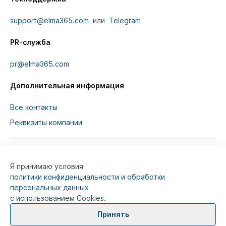
support@elma365.com
или
Telegram
PR-служба
pr@elma365.com
Дополнительная информация
Все контакты
Реквизиты компании
Я принимаю условия
Информация на сайте предназначена для
политики конфиденциальности и обработки
юридических лиц и не является информацией,
персональных данных
предназначенной для публичного ознакомления
с использованием Cookies.
потребителей.
Принять
© 2026
ELMA365