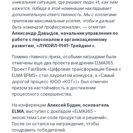
уникальная ситуация, где решают люди. И, как нам
кажется, победа в этой номинации накладывает
дополнительную ответственность. Мы с коллегами
приложим максимальные усилия, чтобы и дальше
быть командой профессионалов»
, — отметил
Александр Давыдов, начальник управления по
работе с персоналом и организационному
развитию, «ЛУКОЙЛ-РНП-Трейдинг»
.
Помимо главного приза, особыми наградами были
отмечены еще два проекта внедрения ELMA365.
Проект FastBank «Цифровая трансформация банка с
ELMA BPMS» стал лауреатом конкурса, а «Самый
дорогой процесс (ООО «КОТ»)» был отмечен
призом за настойчивость в достижении
процессного совершенства.
На конференции
Алексей Будин, основатель
ELMA
, выступил с докладом «ELMA365 –
экосистема Low-code продуктов и решений».
После он остался на награждение, чтобы
поздравить победителей.