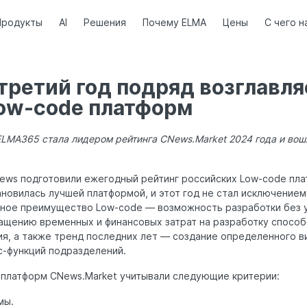
Продукты
AI
Решения
Почему ELMA
Цены
С чего н
ретий год подряд возглавля
Low-code платформ
LMA365 стала лидером рейтинга CNews.Market 2024 года и вошл
ews подготовили ежегодный рейтинг российских Low-code плат
новилась лучшей платформой, и этот год не стал исключением
авное преимущество Low-code — возможность разработки без 
ащению временных и финансовых затрат на разработку способ
ия, а также тренд последних лет — создание определенного в
с-функций подразделений.
 платформ CNews.Market учитывали следующие критерии:
мы.