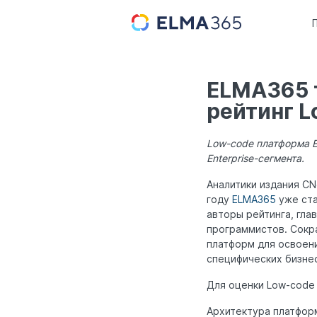
ELMA365 т
рейтинг 
Low-code платформа E
Enterprise-сегмента.
Аналитики издания CN
году
ELMA365
уже ста
авторы рейтинга, гл
программистов. Сокр
платформ для освоен
специфических бизне
Для оценки Low-code
Архитектура платфор