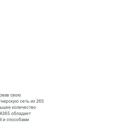
овав свою
тнерскую сеть из 265
льшее количество
MA365 обладает
й и способами