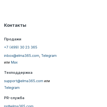
Контакты
Продажи
+7 (499) 30 23 365
inbox@elma365.com
,
Telegram
или
Max
Техподдержка
support@elma365.com
или
Telegram
PR-служба
pr@elma365.com