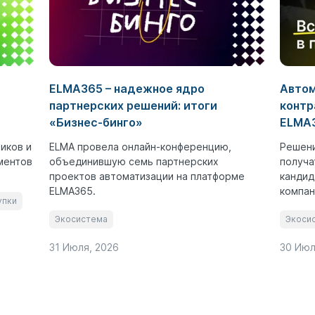
ELMA365 – надежное ядро
Автом
партнерских решений: итоги
контр
«Бизнес-бинго»
ELMA3
иков и
ELMA провела онлайн-конференцию,
Решени
ментов
объединившую семь партнерских
получа
проектов автоматизации на платформе
кандид
ELMA365.
компан
упки
Экосистема
Экоси
31 Июля, 2026
30 Июл