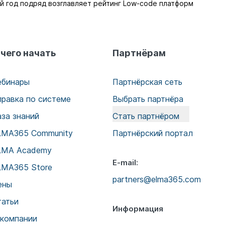
й год подряд возглавляет рейтинг Low-code платформ
 чего начать
Партнёрам
ебинары
Партнёрская сеть
правка по системе
Выбрать партнёра
аза знаний
Стать партнёром
LMA365 Community
Партнёрский портал
LMA Academy
E-mail:
LMA365 Store
partners@elma365.com
ены
татьи
Информация
 компании