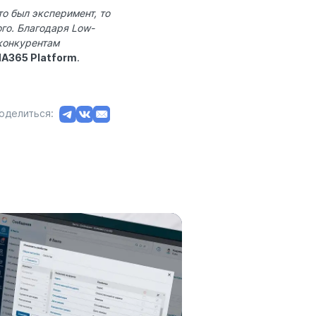
то был эксперимент, то
ого. Благодаря Low-
конкурентам
MA365 Platform
.
оделиться: