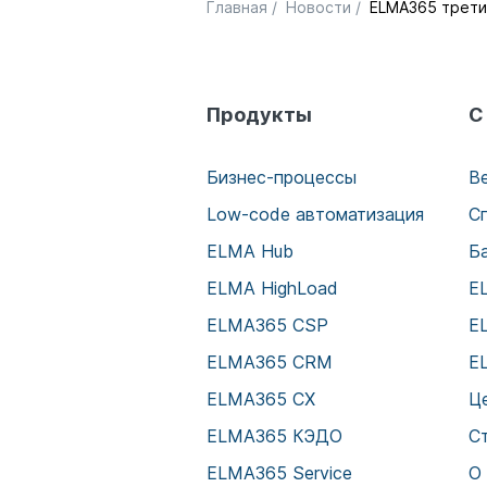
Главная
/
Новости
/
ELMA365 трети
Продукты
С
Бизнес-процессы
В
Low-code автоматизация
С
ELMA Hub
Б
ELMA HighLoad
E
ELMA365 CSP
E
ELMA365 CRM
E
ELMA365 CX
Ц
ELMA365 КЭДО
С
ELMA365 Service
О