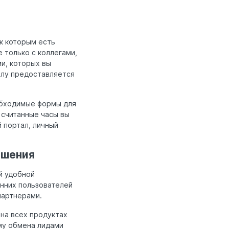
к которым есть
 только с коллегами,
и, которых вы
алу предоставляется
обходимые формы для
а считанные часы вы
 портал, личный
ешения
й удобной
енних пользователей
партнерами.
на всех продуктах
му обмена лидами