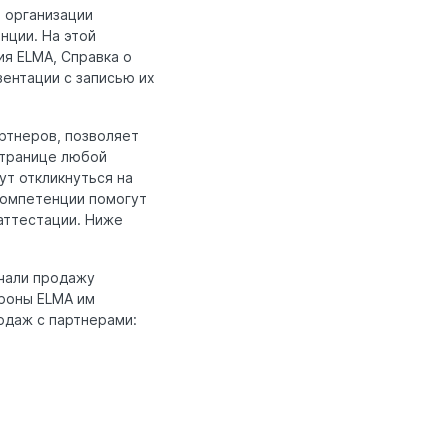
 организации
нции. На этой
я ELMA, Справка о
зентации с записью их
ртнеров, позволяет
странице любой
ут откликнуться на
 компетенции помогут
аттестации. Ниже
ачали продажу
роны ELMA им
одаж с партнерами: