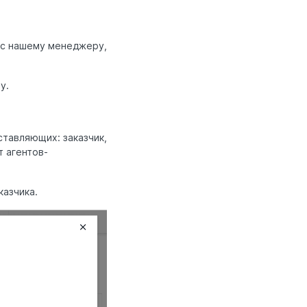
ос нашему менеджеру,
у.
тавляющих: заказчик,
т агентов-
казчика.