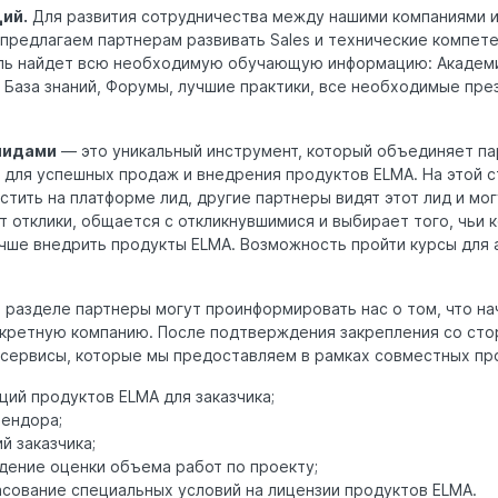
ий.
Для развития сотрудничества между нашими компаниями и
редлагаем партнерам развивать Sales и технические компете
ль найдет всю необходимую обучающую информацию: Академи
 База знаний, Форумы, лучшие практики, все необходимые пре
лидами
— это уникальный инструмент, который объединяет па
ы для успешных продаж и внедрения продуктов ELMA. На этой 
тить на платформе лид, другие партнеры видят этот лид и мог
ит отклики, общается с откликнувшимися и выбирает того, чьи
учше внедрить продукты ELMA. Возможность пройти курсы для 
 разделе партнеры могут проинформировать нас о том, что н
нкретную компанию. После подтверждения закрепления со сто
 сервисы, которые мы предоставляем в рамках совместных пр
ий продуктов ELMA для заказчика;
вендора;
й заказчика;
дение оценки объема работ по проекту;
сование специальных условий на лицензии продуктов ELMA.