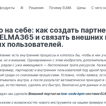
Продукты
AI
Решения
Почему ELMA
Цены
С чего н
 на себе: как создать партн
 ELMA365 и связать внешних 
х пользователей.
пании: есть внутренние процессы и хотелось бы, чтобы в них уч
и, но и внешние. Одновременно с этим изобретать дополнительн
ь рядом с уже имеющимся — бесполезная трата ресурсов. Нуже
апример, партнеров) и внутренних пользователей под одной пр
й среде со сквозными процессами. Условно, чтобы заявка, ос
тывалась внутри, а после результат автоматически приходил в 
ще, естественно, сделать его быстро, безопасно для данных и о
задач мы сделали
Внешний портал на
low-code bpm
системе EL
скажем о возможностях нового инструмента на нашем примере 