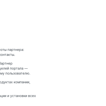
боты партнера:
контакты.
Партнер
 целей портала —
ому пользователю.
одуктах компании,
ции и установки всех