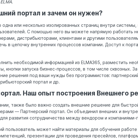
 ELMA.
шний портал и зачем он нужен?
 одна или несколько изолированных страниц внутри системы, 
ьзователей. С помощью него вы можете напрямую работать не
нерами, дистрибьюторами, клиентами и другими пользователям
ечь в цепочку внутренних процессов компании. Доступ к порт
лнить необходимой информацией из ELMA365, разместить не
ы, кнопки запуска бизнес-процессов, в том числе сквозных. З
ние решения под ваши нужды без программистов: партнерский
трибьюторский портал и др.
ортал. Наш опыт построения Внешнего р
пании, также было важно создать внешние решение для быстро
нерами — Партнерский портал. Он объединил внешних и внутр
для развития сотрудничества между вендором и компаниями-
ий пользователь может найти материалы для обучения работе 
компетенций, презентации для проведения пресейлов, платфор