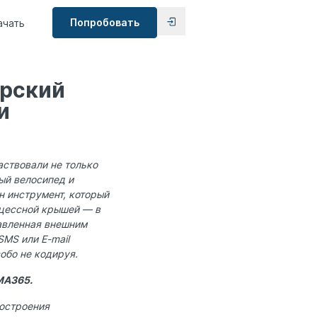
Попробовать
ачать
ерский
и
аствовали не только
ый велосипед и
н инструмент, который
оцессной крышей — в
тавленная внешним
SMS или E-mail
собо не кодируя.
MA365.
построения