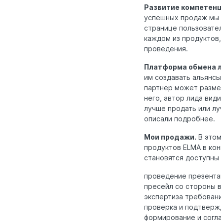
Развитие компетенц
успешных продаж мы п
странице пользовате
каждом из продуктов,
проведения.
Платформа обмена 
им создавать альянс
партнер может размес
него, автор лида вид
лучше продать или л
описали подробнее.
Мои продажи.
В этом
продуктов ELMA в ко
становятся доступны
проведение презентац
пресейл со стороны 
экспертиза требовани
проверка и подтверж
формирование и согла