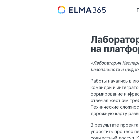
Лаборатор
на платф
«Лаборатория Каспер
безопасности и цифро
Работы начались в ию
командой и интеграто
формирование инфраст
отвечал жестким тре
Технические сложност
дорожную карту разв
В результате проект
упростить процесс пе
совместный доступ. 