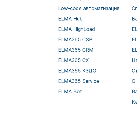
Low-code автоматизация
С
ELMA Hub
Б
ELMA HighLoad
E
ELMA365 CSP
E
ELMA365 CRM
E
ELMA365 CX
Ц
ELMA365 КЭДО
С
ELMA365 Service
О
ELMA Bot
В
К