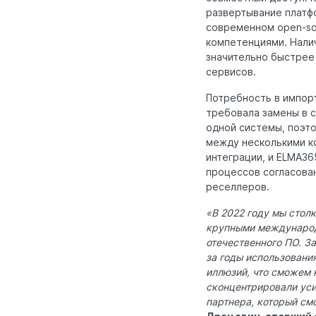
развертывание платф
современном open-so
компетенциями. Налич
значительно быстрее 
сервисов.
Потребность в импор
требовала замены в с
одной системы, поэт
между несколькими к
интеграции, и ELMA36
процессов согласован
реселлеров.
«В 2022 году мы стол
крупными международн
отечественного ПО. З
за годы использовани
иллюзий, что сможем 
сконцентрировали уси
партнера, который см