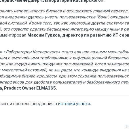
 сервис-менеджер «Лаборатории Касперского»
.
ранить непрерывность бизнеса и осуществить плавный переход 
при внедрении удалось учесть пользовательские “боли”, ожидае
вой системой. Кроме того, так как некоторые другие системы т
, это позволит сделать бесшовную интеграцию между ними в р
омментировал
Максим Гудков, директор по развитию ИТ сер
в «Лаборатории Касперского» стало для нас важным масштабн
нии с высочайшими требованиями к информационной безопасно
Сложно выдерживать ожидания пользователей, когда замещаеш
с многолетней историей, но мы рады, что команде внедрения на 
обходимые бизнес-процессы, при этом сохранив пользовательск
терфейсов для удобства пользователей и безболезненного пер
, Product Owner ELMA365
.
оект и процесс внедрения в
истории успеха
.
П