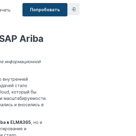
Попробовать
ачать
SAP Ariba
ре информационной
но внутренней
адачей стало
Cloud, который бы
 и масштабируемости.
ались и вносились в
iba в ELMA365
, но и
егирование и
и стало