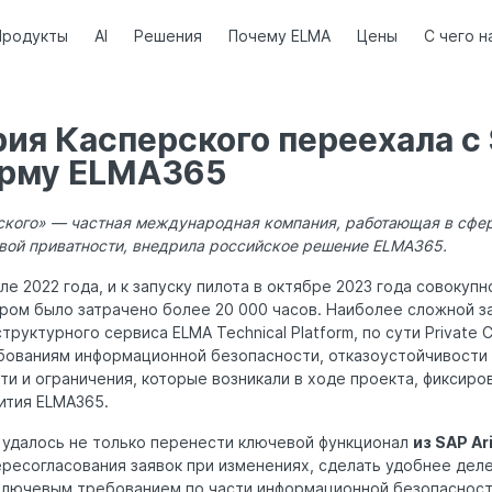
Продукты
AI
Решения
Почему ELMA
Цены
С чего н
ия Касперского переехала с 
орму ELMA365
ского» — частная международная компания, работающая в сфе
вой приватности, внедрила российское решение ELMA365.
ле 2022 года, и к запуску пилота в октябре 2023 года совокуп
ром было затрачено более 20 000 часов. Наиболее сложной з
руктурного сервиса ELMA Technical Platform, по сути Private 
бованиям информационной безопасности, отказоустойчивости
и и ограничения, которые возникали в ходе проекта, фиксиров
ития ELMA365.
а удалось не только перенести ключевой функционал
из SAP Ar
ресогласования заявок при изменениях, сделать удобнее дел
Ключевым требованием по части информационной безопасност