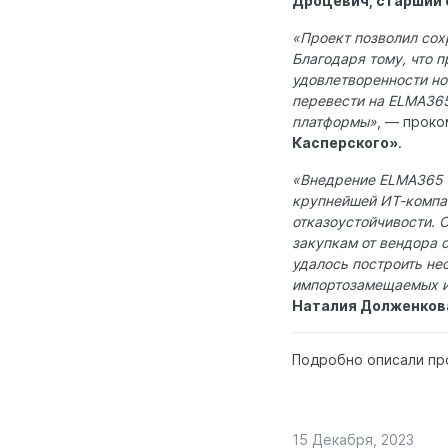
Дроцевич, старший
«Проект позволил сох
Благодаря тому, что 
удовлетворенности но
перевести на ELMA365
платформы»
, — прок
Касперского»
.
«Внедрение ELMA365 
крупнейшей ИТ-компа
отказоустойчивости. 
закупкам от вендора 
удалось построить не
импортозамещаемых ин
Наталия Долженкова
Подробно описали пр
15 Декабря, 2023