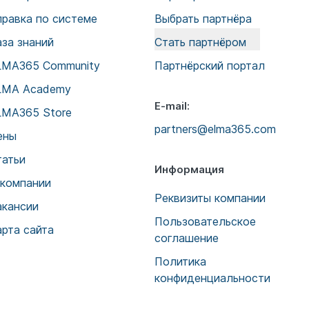
правка по системе
Выбрать партнёра
аза знаний
Стать партнёром
LMA365 Community
Партнёрский портал
LMA Academy
E-mail:
LMA365 Store
partners@elma365.com
ены
татьи
Информация
 компании
Реквизиты компании
акансии
Пользовательское
арта сайта
соглашение
Политика
конфиденциальности