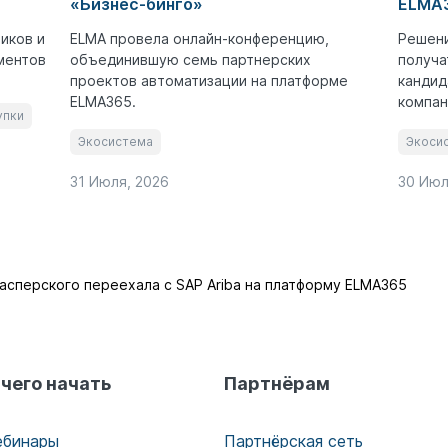
«Бизнес-бинго»
ELMA3
иков и
ELMA провела онлайн-конференцию,
Решени
ментов
объединившую семь партнерских
получа
проектов автоматизации на платформе
кандид
ELMA365.
компан
упки
Экосистема
Экоси
31 Июля, 2026
30 Июл
асперского переехала с SAP Ariba на платформу ELMA365
 чего начать
Партнёрам
ебинары
Партнёрская сеть