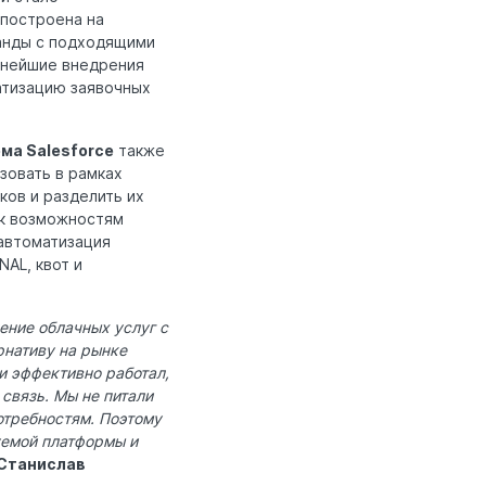
 построена на
анды с подходящими
льнейшие внедрения
атизацию заявочных
ма Salesforce
также
зовать в рамках
ов и разделить их
 к возможностям
 автоматизация
NAL, квот и
ение облачных услуг с
рнативу на рынке
и эффективно работал,
связь. Мы не питали
отребностям. Поэтому
уемой платформы и
Станислав