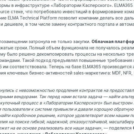
ормы в инфраструктуре «Лаборатории Касперского». ELMA365
urce стеке, что потребовало инвестиций в формирование ком
ие ELMA Technical Platform позволит компании делать все да
и дешевле, в том числе замену контрактного портала и автом
тозамещении затронула не только закупки.
Облачная платфор
жатые сроки. Полный объем функционала не получалось реали
ому было решено декомпозировать процессы на несколько трек
омандами. Такой подход предъявлял повышенные требования
5 им соответствовала. Теперь на базе ELMA365 производится
ия ключевых бизнес-активностей sales-маркетинга: MDF, NFR, 
кнулись с невозможностью продления контрактов на предоставл
ыми вендорами. Так перед нами встала задача — найти альте
акупочный процесс в «Лаборатории Касперского» был выстроен 
я пользователи к системе привыкли и давали хорошую обратную 
найти коробочное решение, которое удовлетворит всем нашим п
лия на поиске гибкой, надежной, отказоустойчивой, масштабир
ожет на ее основе реализовать все наши задачи»
, — поделился