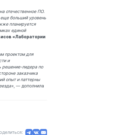
на отечественное ПО.
м еще больший уровень
акже планируется
амках единой
висов «Лаборатории
ым проектом для
сти и
ь решение-лидера по
стороне заказчика
ий опыт и паттерны
еезда»
, — дополнила
оделиться: