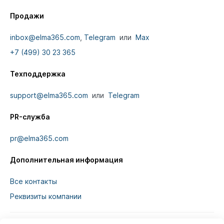
Продажи
inbox@elma365.com
,
Telegram
или
Max
+7 (499) 30 23 365
Техподдержка
support@elma365.com
или
Telegram
PR-служба
pr@elma365.com
Дополнительная информация
Все контакты
Реквизиты компании