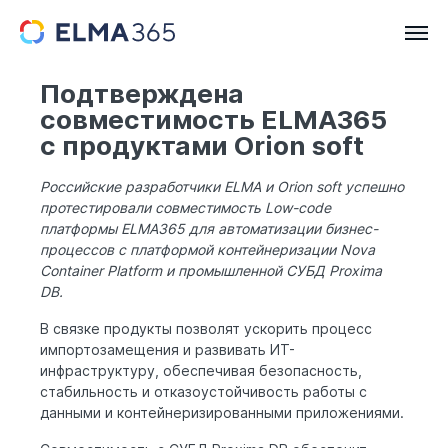
Подтверждена
совместимость ELMA365
с продуктами Orion soft
Российские разработчики ELMA и Orion soft успешно
протестировали совместимость Low-code
платформы ELMA365 для автоматизации бизнес-
процессов с платформой контейнеризации Nova
Container Platform и промышленной СУБД Proxima
DB.
В связке продукты позволят ускорить процесс
импортозамещения и развивать ИТ-
инфраструктуру, обеспечивая безопасность,
стабильность и отказоустойчивость работы с
данными и контейнеризированными приложениями.