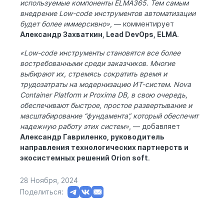
используемые компоненты ELMA365. Тем самым
внедрение Low-code инструментов автоматизации
будет более иммерсивно»
, — комментирует
Александр Захваткин, Lead DevOps, ELMA
.
«Low-code инструменты становятся все более
востребованными среди заказчиков. Многие
выбирают их, стремясь сократить время и
трудозатраты на модернизацию ИТ-систем. Nova
Container Platform и Proxima DB, в свою очередь,
обеспечивают быстрое, простое развертывание и
масштабирование “фундамента”, который обеспечит
надежную работу этих систем»
, — добавляет
Александр Гавриленко, руководитель
направления технологических партнерств и
экосистемных решений Orion soft
.
28 Ноября, 2024
Поделиться: