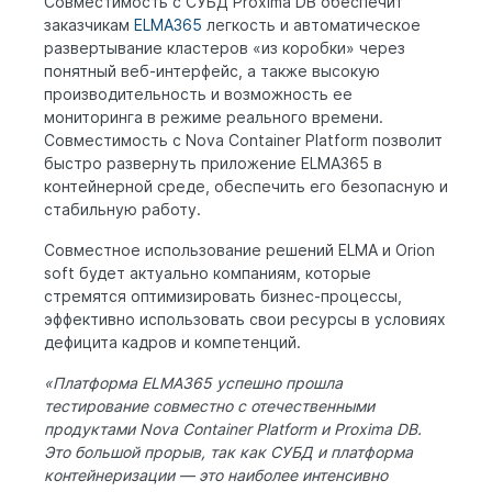
Совместимость с СУБД Proxima DB обеспечит
заказчикам
ELMA365
легкость и автоматическое
развертывание кластеров «из коробки» через
понятный веб-интерфейс, а также высокую
производительность и возможность ее
мониторинга в режиме реального времени.
Совместимость с Nova Container Platform позволит
быстро развернуть приложение ELMA365 в
контейнерной среде, обеспечить его безопасную и
стабильную работу.
Совместное использование решений ELMA и Orion
soft будет актуально компаниям, которые
стремятся оптимизировать бизнес-процессы,
эффективно использовать свои ресурсы в условиях
дефицита кадров и компетенций.
«Платформа ELMA365 успешно прошла
тестирование совместно с отечественными
продуктами Nova Container Platform и Proxima DB.
Это большой прорыв, так как СУБД и платформа
контейнеризации — это наиболее интенсивно