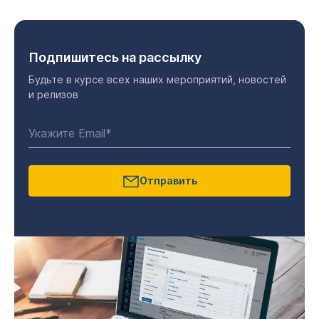
Подпишитесь на рассылку
Будьте в курсе всех наших мероприятий, новостей
и релизов
Отправить