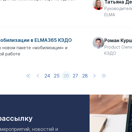
Татьяна Д
Руководител
ELMA
мобилизации в ELMA365 КЭДО
Роман Кур
Product Own
 новом пакете «мобилизация» и
КЭДО
ой работе
24
25
26
27
28
рассылку
 мероприятий, новостей и