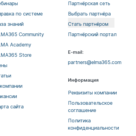
ебинары
Партнёрская сеть
правка по системе
Выбрать партнёра
аза знаний
Стать партнёром
LMA365 Community
Партнёрский портал
LMA Academy
E-mail:
LMA365 Store
partners@elma365.com
ены
татьи
Информация
 компании
Реквизиты компании
акансии
Пользовательское
арта сайта
соглашение
Политика
конфиденциальности