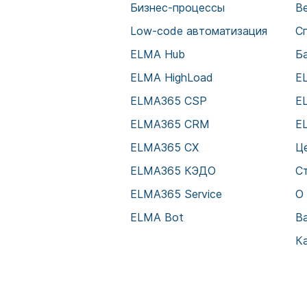
Бизнес-процессы
В
Low-code автоматизация
С
ELMA Hub
Б
ELMA HighLoad
E
ELMA365 CSP
E
ELMA365 CRM
E
ELMA365 CX
Ц
ELMA365 КЭДО
С
ELMA365 Service
О
ELMA Bot
В
К