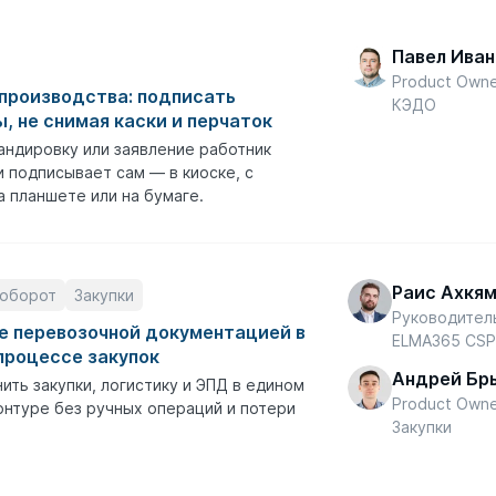
Павел Иван
Product Own
производства: подписать
КЭДО
, не снимая каски и перчаток
андировку или заявление работник
 подписывает сам — в киоске, с
а планшете или на бумаге.
Раис Ахкя
оборот
Закупки
Руководител
е перевозочной документацией в
ELMA365 CS
процессе закупок
Андрей Бр
ить закупки, логистику и ЭПД в едином
Product Own
нтуре без ручных операций и потери
Закупки