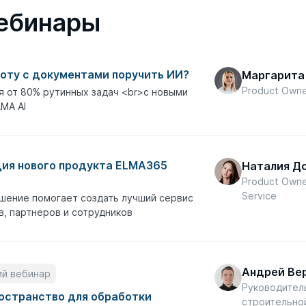
ебинары
оту с документами поручить ИИ?
Маргарита
Product Owne
 от 80% рутинных задач <br>с новыми
MA AI
ия нового продукта ELMA365
Наталия Д
Product Own
Service
шение помогает создать лучший сервис
в, партнеров и сотрудников
Андрей Ве
ий вебинар
Руководител
остранство для обработки
строительно