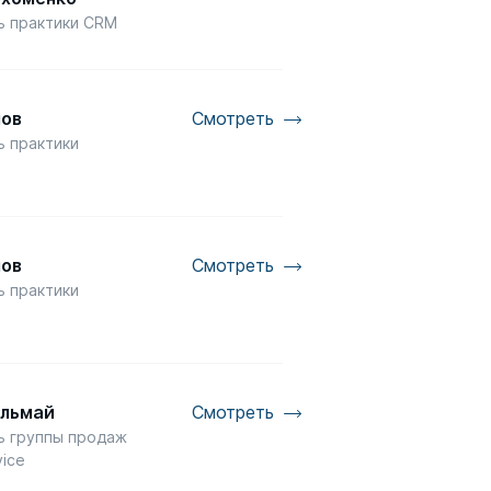
ь практики CRM
мов
Смотреть
ь практики
P
мов
Смотреть
ь практики
P
ольмай
Смотреть
ь группы продаж
ice