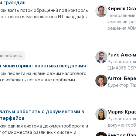
й граждан
Кирилл Ск
как взять поток обращений под контроль
Генеральный
 постоянно изменяющегося ИТ-ландшафта
компании-ра
решения АВМ
Раис Ахкя
ий вебинар
Руководител
 мониторинг: практика внедрения
ELMA365 CS
как перейти на новый режим налогового
Антон Бер
а и избежать возможные проблемы
Директор Ta
вать и работать с документами в
Мария Кра
нтерфейсе
Руководител
документооб
как единая система документооборота и
 от множества различных систем и
Виктор Па