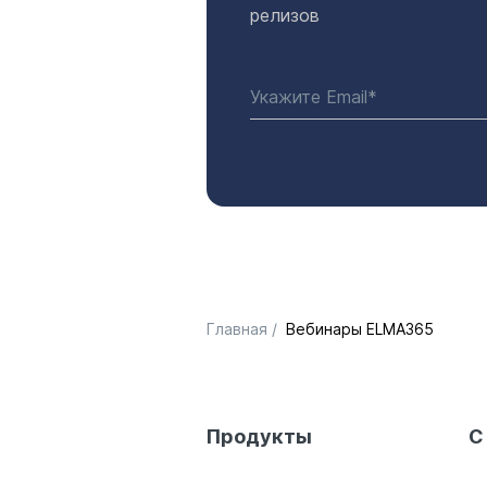
релизов
Главная
/
Вебинары ELMA365
Продукты
С