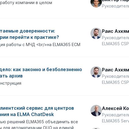
работу компании в целом
Руководител
таемые доверенности:
Раис Ахкя
ории перейти к практике?
Руководител
ELMA365 CS
ия работы с МЧД <br/>на ELMA365 ECM
дело: как законно и безболезненно
Раис Ахкя
ать архив
Руководител
ELMA365 CS
инструкция
лиентский сервис для центров
Алексей К
ния на ELMA ChatDesk
Руководител
ELMA365 Serv
щью решений ELMA365 объединить все
ы для автоматизации ОЦО на единой