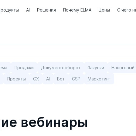
Продукты
AI
Решения
Почему ELMA
Цены
С чего н
ема
Продажи
Документооборот
Закупки
Налоговый 
Проекты
CX
AI
Бот
СSP
Маркетинг
ие вебинары