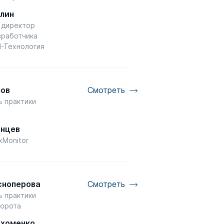
алин
 директор
зработчика
-Технология
мов
Смотреть
ь практики
P
енцев
xMonitor
сноперова
Смотреть
ь практики
орота
рхоменко