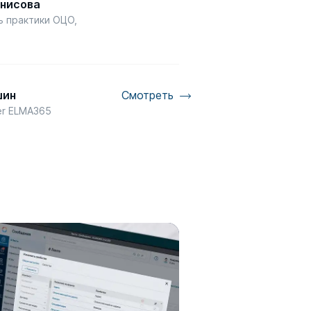
енисова
ь практики ОЦО,
шин
Смотреть
er ELMA365