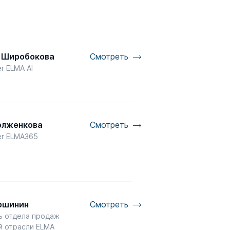
 Широбокова
Смотреть
r ELMA AI
олженкова
Смотреть
er ELMA365
ршинин
Смотреть
ь отдела продаж
й отрасли ELMA