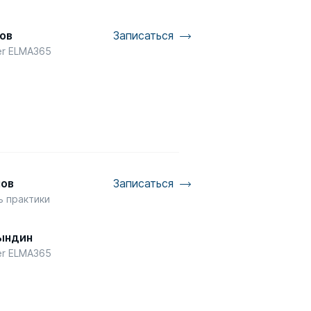
ов
Записаться
er ELMA365
мов
Записаться
ь практики
P
ындин
er ELMA365