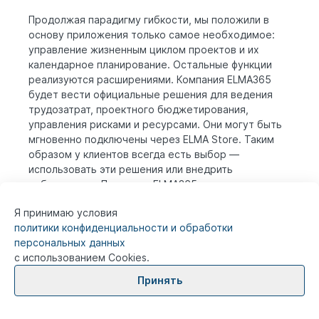
Продолжая парадигму гибкости, мы положили в
основу приложения только самое необходимое:
управление жизненным циклом проектов и их
календарное планирование. Остальные функции
реализуются расширениями. Компания ELMA365
будет вести официальные решения для ведения
трудозатрат, проектного бюджетирования,
управления рисками и ресурсами. Они могут быть
мгновенно подключены через ELMA Store. Таким
образом у клиентов всегда есть выбор —
использовать эти решения или внедрить
собственные. Партнеры ELMA365 могут
разрабатывать собственные решения для
Я принимаю условия
приложения Проекты и распространять их через
политики конфиденциальности и обработки
ELMA Store.
персональных данных
с использованием Cookies.
Каталог проектов, Low-code конструктор
Принять
Стартовая страница приложения представляет