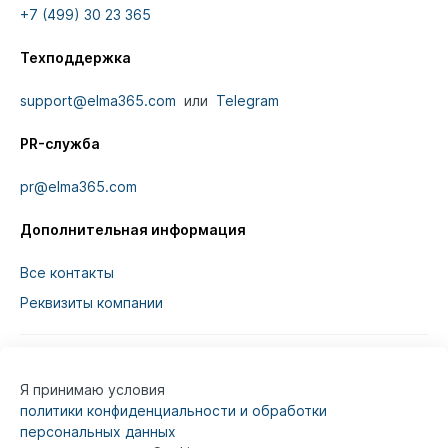
+7 (499) 30 23 365
Техподдержка
support@elma365.com
или
Telegram
PR-служба
pr@elma365.com
Дополнительная информация
Все контакты
Реквизиты компании
Я принимаю условия
Информация на сайте предназначена для
политики конфиденциальности и обработки
юридических лиц и не является информацией,
персональных данных
предназначенной для публичного ознакомления