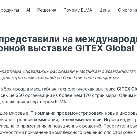
Продукты
AI
Решения
Почему ELMA
Цены
С чего н
представили на международ
нной выставке GITEX Global
и-партнера «Адваланж» рассказали участникам о возможностях
 для страховых компаний на базе Low-code платформы.
ктября прошла масштабная технологическая выставка
GITEX Gl
свыше 350 организаций из более чем 170 стран мира. Одним и
, являющаяся партнером ELMA.
щие мировые IT-компании продемонстрировали новые цифровы
ии электронной коммерции, телекоммуникаций. Игроки индуст
пешного применения инновационных решений. Посетители выс
можностями применения комплексного решения для страховых 