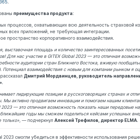
365
.
ованы
преимущества продукта
:
ных процессов, охватывающих всю деятельность страховой ко
нных всех приложений, не требующая интеграции.
е пространство корпоративного взаимодействия.
, выставочная площадь и количество заинтересованных посетит
в! Для нас участие в GITEX Global 2023 — это отличная возмож
ребности аудитории стран Ближнего Востока, вживую пообщать
. Потенциал взаимодействия с новым для компании рынком я о
рассказал
Дмитрий Мордвинцев, руководитель направлен
»
.
нимает лидирующие позиции в русскоговорящих странах и отли
ы. Мы активно продвигаем инновации и помогаем нашим клиента
al 2023 — это отличная возможность показать наши передовые на
в ближайшие годы мы сможем поделиться кейсами успешных вне
 только»,
— подчеркнул
Алексей Трефилов, директор ELMA
.
al 2023 смогли убедиться в эффективности использования реше