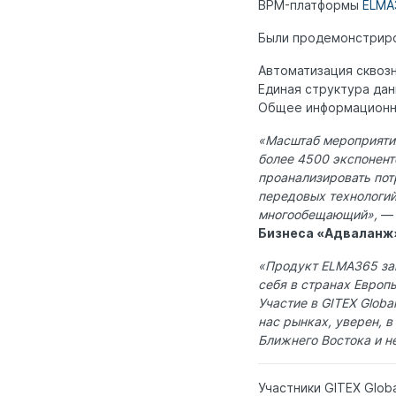
BPM-платформы
ELMA
Были продемонстрир
Автоматизация сквоз
Единая структура да
Общее информационно
«Масштаб мероприятия
более 4500 экспоненто
проанализировать пот
передовых технологий
многообещающий»,
— 
Бизнеса «Адваланж
«Продукт ELMA365 за
себя в странах Европ
Участие в GITEX Glob
нас рынках, уверен, 
Ближнего Востока и не
Участники GITEX Glob