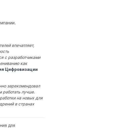
мпании.
елей впечатляет,
ность
ся с разработчиками
цениванию как
ия Цифровизации
чно зарекомендовал
м работать лучше.
работки на новых для
дрений в странах
ния для