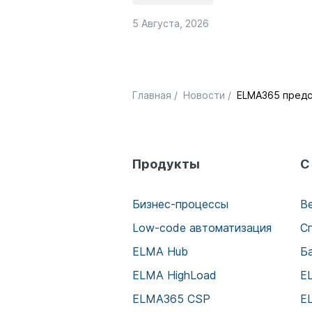
5 Августа, 2026
Главная
/
Новости
/
ELMA365 предс
Продукты
С
Бизнес-процессы
В
Low-code автоматизация
С
ELMA Hub
Б
ELMA HighLoad
E
ELMA365 CSP
E