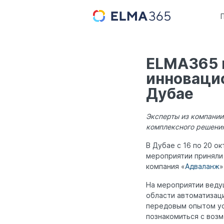
ELMA365 
инновацио
Дубае
Эксперты из компани
комплексного решения
В Дубае с 16 по 20 о
мероприятии приняли 
компания «
Адваланж
»
На мероприятии веду
области автоматизац
передовым опытом ус
познакомиться с воз