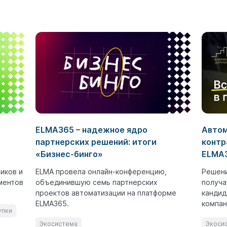
ELMA365 – надежное ядро
Автом
партнерских решений: итоги
контр
«Бизнес-бинго»
ELMA3
иков и
ELMA провела онлайн-конференцию,
Решени
ментов
объединившую семь партнерских
получа
проектов автоматизации на платформе
кандид
ELMA365.
компан
упки
Экосистема
Экоси