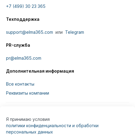
+7 (499) 30 23 365
Техподдержка
support@elma365.com
или
Telegram
PR-служба
pr@elma365.com
Дополнительная информация
Все контакты
Реквизиты компании
Я принимаю условия
Информация на сайте предназначена для
политики конфиденциальности и обработки
юридических лиц и не является информацией,
персональных данных
предназначенной для публичного ознакомления