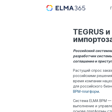
TEGRUS и
импорто
Российский системны
разработчик системы
соглашение и присту
Растущий спрос зака
российскими решения
время компании наце
для российского бизн
BPM-платформ
.
Система ELMA BPM — 
выполнение и управле
основе платформы ст