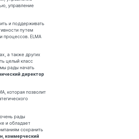
ью, управление
ить и поддерживать
тивности путем
и процессов. ELMA
х, а также других
ть целый класс
 мы рады начать
нический директор
MA, которая позволит
атегического
 очень рады
ке и обладает
омпаниям сохранить
н, коммерческий