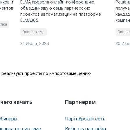
иков и
ELMA провела онлайн-конференцию,
Решени
ментов
объединившую семь партнерских
получа
проектов автоматизации на платформе
кандид
ELMA365.
компан
упки
Экосистема
Экоси
31 Июля, 2026
30 Июл
 реализуют проекты по импортозамещению
 чего начать
Партнёрам
ебинары
Партнёрская сеть
правка по системе
Выбрать партнёра