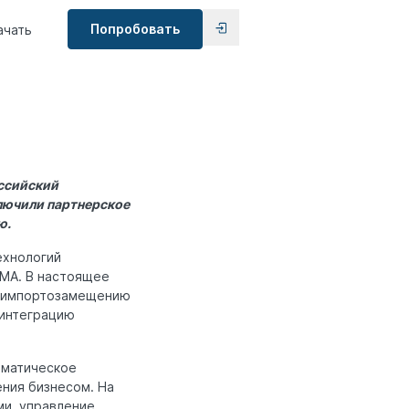
Попробовать
ачать
ссийский
лючили партнерское
ю.
ехнологий
LMA. В настоящее
о импортозамещению
 интеграцию
оматическое
ения бизнесом. На
ми, управление