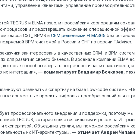
нтами, управление клиентами, управление производительност
тей TEGRUS и ELMA позволит российским корпорациям сохран
с-процессов и предотвращать снижение операционной эффек
тем класса СЭД, BPMS и
CRM решениями ELMA365
без остановк
недряемой BPM-системой в России и СНГ по версии TAdviser.
заказчики заинтересованы в качественных CRM- и BPM-система
ях для развития своего бизнеса. В арсенале компании ELMA ес
 которые способны закрыть потребности наших заказчиков, и
о их интеграции», —
комментирует Владимир Бочкарев, тех
ланируют развивать экспертизу на базе Low-code системы EL
упные совместные проекты цифровых преобразований для стр
ует профессионального внедрения и поддержки, поэтому мы
панией TEGRUS, которая является сильным игроком на ИТ-рын
и экспертизой. Объединив усилия, мы поможем российским к
иональность их ИТ-архитектуры», —
отмечает Андрей Чепаки