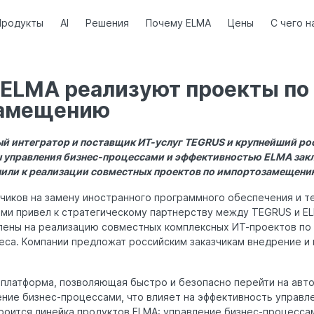
Продукты
AI
Решения
Почему ELMA
Цены
С чего н
 ELMA реализуют проекты по
замещению
й интегратор и поставщик ИТ-услуг TEGRUS и крупнейший ро
 управления бизнес-процессами и эффективностью ELMA зак
пили к реализации совместных проектов по импортозамещени
зчиков на замену иностранного программного обеспечения и т
ми привел к стратегическому партнерству между ТEGRUS и E
лены на реализацию совместных комплексных ИТ-проектов п
еса. Компании предложат российским заказчикам внедрение и
платформа, позволяющая быстро и безопасно перейти на авт
ние бизнес-процессами, что влияет на эффективность управл
роится линейка продуктов ELMA: управление бизнес-процесса