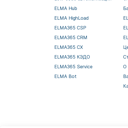
ELMA Hub
Б
ELMA HighLoad
E
ELMA365 CSP
E
ELMA365 CRM
E
ELMA365 CX
Ц
ELMA365 КЭДО
С
ELMA365 Service
О
ELMA Bot
В
К