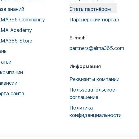
аза знаний
Стать партнёром
LMA365 Community
Партнёрский портал
LMA Academy
E-mail:
LMA365 Store
partners@elma365.com
ены
татьи
Информация
 компании
Реквизиты компании
акансии
Пользовательское
арта сайта
соглашение
Политика
конфиденциальности