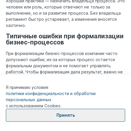
Хорошая практика — назначить владельца процесса. Это
человек или роль, которые отвечают не только за
выполнение, но и за развитие процесса. Без владельца
регламент быстро устаревает, а изменения вносятся
хаотично.
Типичные ошибки при формализации
бизнес-процессов
При формализации бизнес-процессов компании часто
допускают ошибки, из-за которых процесс остается
формальным документом и не помогает управлять
работой. Чтобы формализация дала результат, важно не
только описать порядок действий, но и связать его с
реальной практикой.
Я принимаю условия
политики конфиденциальности и обработки
К чему
Как сделать
Ошибка
персональных данных
приводит
лучше
с использованием Cookies.
Документ
Сначала изучить
Принять
выглядит
фактическую
Описывать
правильно, но
работу: действия,