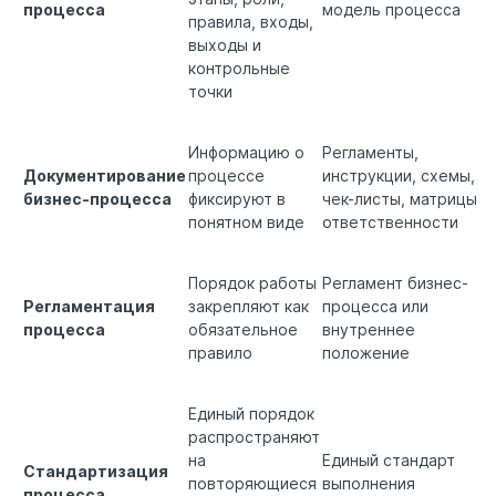
процесса
модель процесса
правила, входы,
выходы и
контрольные
точки
Информацию о
Регламенты,
Документирование
процессе
инструкции, схемы,
бизнес-процесса
фиксируют в
чек-листы, матрицы
понятном виде
ответственности
Порядок работы
Регламент бизнес-
Регламентация
закрепляют как
процесса или
процесса
обязательное
внутреннее
правило
положение
Единый порядок
распространяют
на
Единый стандарт
Стандартизация
повторяющиеся
выполнения
процесса