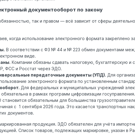
ектронный документооборот по закону
бязанностью, так и правом — всё зависит от сферы деятельно
ев, когда использование электронного формата закреплено з
ы.
В соответствии с ФЗ № 44 и № 223 обмен документами меж
лектронном виде.
ганы
. Компании обязаны сдавать налоговую, бухгалтерскую и 
Р, ФСС и Росстат через ЭДО.
иверсальные передаточные документы (УПД).
Для организ
пользование электронного формата по установленным станда
ооборот.
Для федеральных и муниципальных учреждений эле
 обязательна в рамках программ цифровизации госуправления
 становится обязательным для большинства грузоотправител
чиная с 1 сентября 2026 года. Это касается транспортных нак
гих документов.
маркированная продукция. ЭДО обязателен для учёта импортн
дукцией. Список товаров, подлежащих маркировке, указан в Р