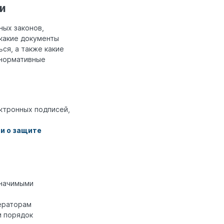
ии
ных законов,
 какие документы
ся, а также какие
 нормативные
ктронных подписей,
и о защите
значимыми
ераторам
и порядок