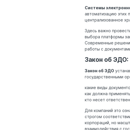
Системы электронно
автоматизацию этих 
централизованное хр
Здесь важно провести
выбора платформы зав
Современные решения
работы с документами
Закон об ЭДО:
Закон об ЭДО
устана
государственными ор
какие виды документо
как должна применять
кто несет ответствен
Для компаний это озн
строгом соответствии
корпораций, но масшт
взаимодействия с го