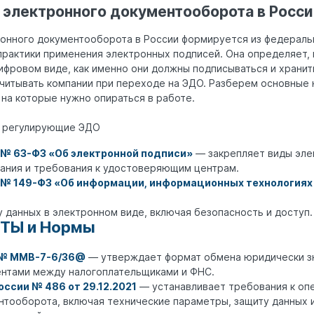
 электронного документооборота в Росс
ронного документооборота в России формируется из федераль
практики применения электронных подписей. Она определяет,
фровом виде, как именно они должны подписываться и хранить
читывать компании при переходе на ЭДО. Разберем основные
 на которые нужно опираться в работе.
, регулирующие ЭДО
№ 63-ФЗ «Об электронной подписи»
— закрепляет виды эле
вания и требования к удостоверяющим центрам.
№ 149-ФЗ «Об информации, информационных технологиях 
 данных в электронном виде, включая безопасность и доступ.
СТЫ и Нормы
 № ММВ-7-6/36@
— утверждает формат обмена юридически 
нтами между налогоплательщиками и ФНС.
ссии № 486 от 29.12.2021
— устанавливает требования к оп
нтооборота, включая технические параметры, защиту данных 