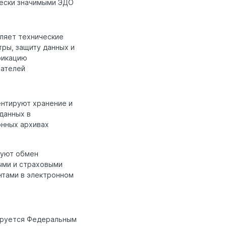
ески значимыми ЭДО
ляет технические
ры, защиту данных и
фикацию
вателей
нтируют хранение и
данных в
онных архивах
руют обмен
ыми и страховыми
нтами в электронном
ируется Федеральным