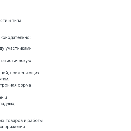
сти и типа
аконодательно:
ду участниками
статистическую
аций, применяющих
ртам.
ктронная форма
.
ей и
ладных,
ых товаров и работы
аспоряжении