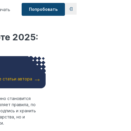
Попробовать
ачать
те 2025:
е статьи автора
нно становится
ляет правила, по
одпись и хранить
арства, но и
и.