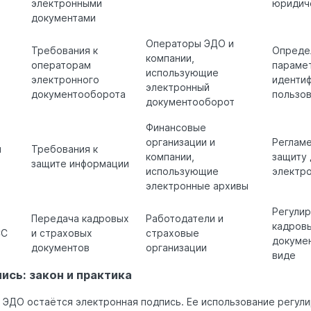
электронными
юридич
документами
Операторы ЭДО и
Требования к
Опреде
компании,
операторам
парамет
использующие
электронного
иденти
электронный
документооборота
пользо
документооборот
Финансовые
организации и
Регламе
и
Требования к
компании,
защиту 
защите информации
использующие
электр
электронные архивы
Регули
Передача кадровых
Работодатели и
кадров
СС
и страховых
страховые
докуме
документов
организации
виде
ись: закон и практика
ЭДО остаётся электронная подпись. Ее использование регул