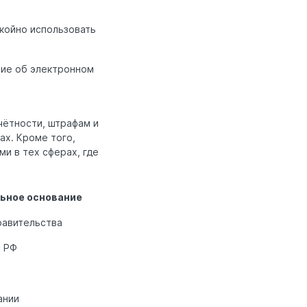
койно использовать
ние об электронном
чётности, штрафам и
ах. Кроме того,
и в тех сферах, где
ьное основание
равительства
с РФ
ании