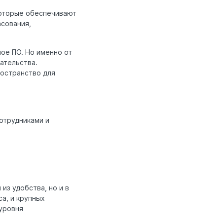
оторые обеспечивают
асования,
ное ПО. Но именно от
ательства.
ространство для
отрудниками и
из удобства, но и в
а, и крупных
 уровня