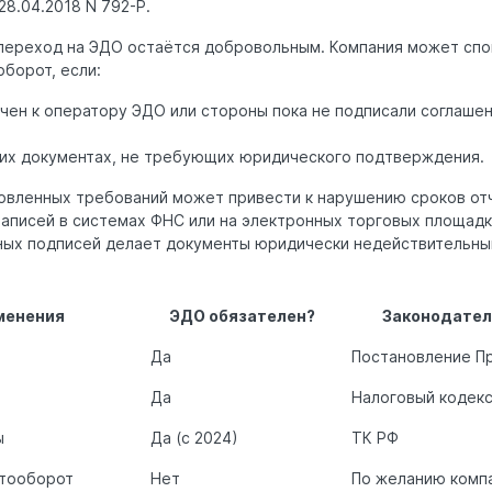
28.04.2018 N 792-Р.
 переход на ЭДО остаётся добровольным. Компания может спо
борот, если:
чен к оператору ЭДО или стороны пока не подписали соглаше
них документах, не требующих юридического подтверждения.
овленных требований может привести к нарушению сроков от
аписей в системах ФНС или на электронных торговых площадк
ных подписей делает документы юридически недействительным
менения
ЭДО обязателен?
Законодател
Да
Постановление П
Да
Налоговый кодек
ы
Да (с 2024)
ТК РФ
нтооборот
Нет
По желанию комп