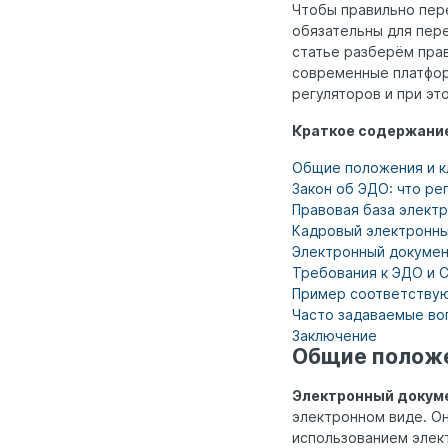
Чтобы правильно пере
обязательны для пере
статье разберём пра
современные платфор
регуляторов и при эт
Краткое содержани
Общие положения и 
Закон об ЭДО: что ре
Правовая база элект
Кадровый электронны
Электронный докумен
Требования к ЭДО и С
Пример соответству
Часто задаваемые во
Заключение
Общие положе
Электронный докум
электронном виде. Он
использованием элек