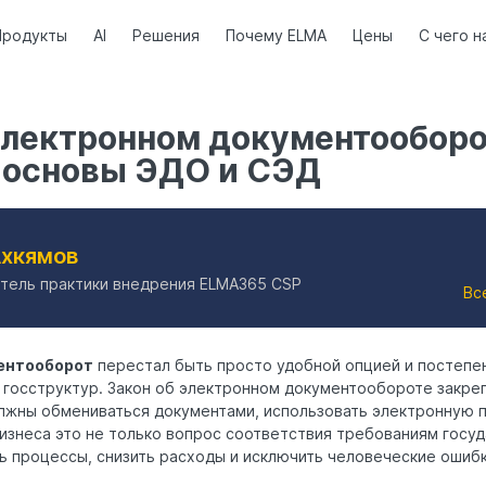
Продукты
AI
Решения
Почему ELMA
Цены
С чего н
электронном документооборо
 основы ЭДО и СЭД
Ахкямов
тель практики внедрения ELMA365 CSP
Вс
ентооборот
перестал быть просто удобной опцией и постепе
 госструктур. Закон об электронном документообороте закреп
лжны обмениваться документами, использовать электронную п
изнеса это не только вопрос соответствия требованиям госуд
ь процессы, снизить расходы и исключить человеческие ошибк