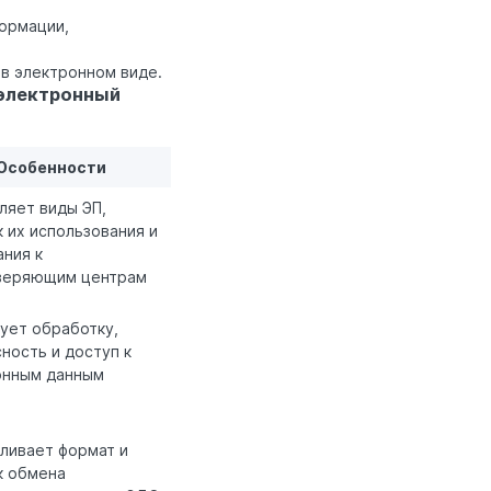
ормации,
в электронном виде.
 электронный
Особенности
ляет виды ЭП,
 их использования и
ния к
веряющим центрам
ует обработку,
ность и доступ к
онным данным
ливает формат и
к обмена