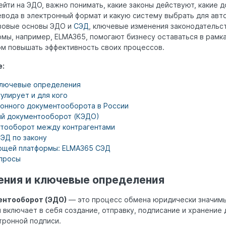
йти на ЭДО, важно понимать, какие законы действуют, какие 
вода в электронный формат и какую систему выбрать для авто
вовые основы ЭДО и
СЭД
, ключевые изменения законодательст
мы, например, ELMA365, помогают бизнесу оставаться в рамк
ом повышать эффективность своих процессов.
е:
ключевые определения
гулирует и для кого
ронного документооборота в России
й документооборот (КЭДО)
тооборот между контрагентами
ЭД по закону
ющей платформы: ELMA365 СЭД
просы
ния и ключевые определения
ентооборот (ЭДО)
— это процесс обмена юридически значим
 включает в себя создание, отправку, подписание и хранение
тронной подписи.