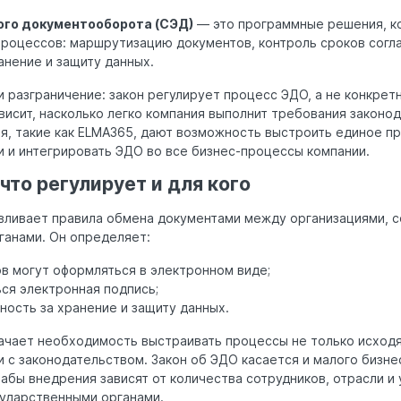
го документооборота (СЭД)
— это программные решения, к
процессов: маршрутизацию документов, контроль сроков согл
анение и защиту данных.
 разграничение: закон регулирует процесс ЭДО, а не конкрет
исит, насколько легко компания выполнит требования законод
, такие как ELMA365, дают возможность выстроить единое п
 и интегрировать ЭДО во все бизнес-процессы компании.
 что регулирует и для кого
вливает правила обмена документами между организациями, с
ганами. Он определяет:
в могут оформляться в электронном виде;
ся электронная подпись;
ность за хранение и защиту данных.
ачает необходимость выстраивать процессы не только исходя 
 с законодательством. Закон об ЭДО касается и малого бизнес
абы внедрения зависят от количества сотрудников, отрасли и
сударственными органами.