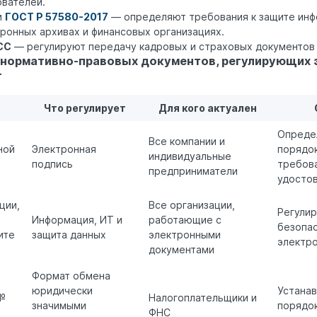
ователей.
и
ГОСТ Р 57580-2017
— определяют требования к защите инф
ронных архивах и финансовых организациях.
СС
— регулируют передачу кадровых и страховых документов 
 нормативно-правовых документов, регулирующих
т
Что регулирует
Для кого актуален
Опреде
Все компании и
ной
Электронная
порядок
индивидуальные
подпись
требова
предприниматели
удосто
ции,
Все организации,
Регулир
Информация, ИТ и
работающие с
безопас
ите
защита данных
электронными
электр
документами
Формат обмена
юридически
Устанав
№
Налогоплательщики и
значимыми
порядо
ФНС